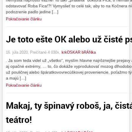
odstavovať Roba Fica!?! Vymyslieť to celé tak, aby to na Kočnera ni
podozrenie padlo jedine […]
Pokračovanie článku
Je toto ešte OK alebo už čisté 
16. júla 2020, Prečítané 4 030x,
krkOSKAR bRÁNka
. Ja som teda videl už „všetko“, myslím hlavne najrôznejšie prejavy 
aj opačné extrémy, … to, čo dokáže vyprodukovať mozog dlhodobo 
už pouličnej alebo špáratkovovrecúškovej proveniencie, poťažmo tých
a majú […]
Pokračovanie článku
Makaj, ty špinavý roboš, ja, čist
teátro!