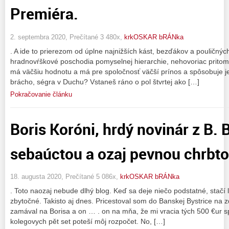
Premiéra.
2. septembra 2020, Prečítané 3 480x,
krkOSKAR bRÁNka
. A ide to prierezom od úplne najnižších kást, bezďákov a pouličnýc
hradnovŕškové poschodia pomyselnej hierarchie, nehovoriac pritom
má väčšiu hodnotu a má pre spoločnosť väčší prínos a spôsobuje je
brácho, ségra v Duchu? Vstaneš ráno o pol štvrtej ako […]
Pokračovanie článku
Boris Koróni, hrdý novinár z B. 
sebaúctou a ozaj pevnou chrbt
18. augusta 2020, Prečítané 5 086x,
krkOSKAR bRÁNka
. Toto naozaj nebude dlhý blog. Keď sa deje niečo podstatné, stačí
zbytočné. Takisto aj dnes. Pricestoval som do Banskej Bystrice na z
zamával na Borisa a on … . on na mňa, že mi vracia tých 500 €ur sp
kolegovych pět set poteší môj rozpočet. No, […]