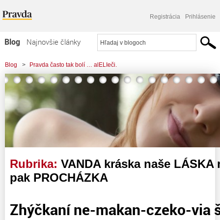
Registrácia
Prihlásenie
Blog
Najnovšie články
Najčítanejšie články
Blog
>
Pravda často tak bolí … alELIeči.
Najkomentovanejšie články
Zoznam blogov
Komerčné blogy
Rubrika:
VANDA kráska naše LÁSKA 
pak PROCHÁZKA
Zhýčkaní ne-makan-czeko-via š