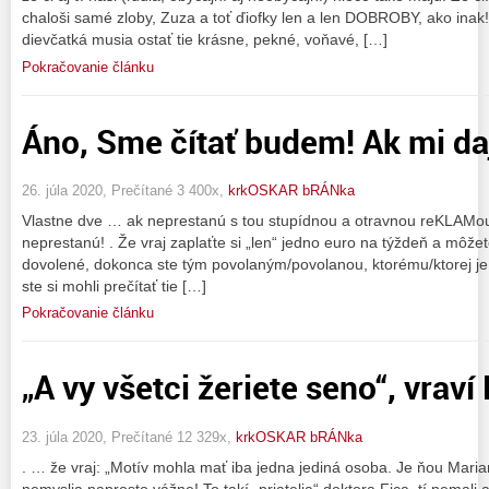
chaloši samé zloby, Zuza a toť ďiofky len a len DOBROBY, ako inak
dievčatká musia ostať tie krásne, pekné, voňavé, […]
Pokračovanie článku
Áno, Sme čítať budem! Ak mi da
26. júla 2020, Prečítané 3 400x,
krkOSKAR bRÁNka
Vlastne dve … ak neprestanú s tou stupídnou a otravnou reKLAMo
neprestanú! . Že vraj zaplaťte si „len“ jedno euro na týždeň a môžet
dovolené, dokonca ste tým povolaným/povolanou, ktorému/ktorej je 
ste si mohli prečítať tie […]
Pokračovanie článku
„A vy všetci žeriete seno“, vraví 
23. júla 2020, Prečítané 12 329x,
krkOSKAR bRÁNka
. … že vraj: „Motív mohla mať iba jedna jediná osoba. Je ňou Marian
nemyslia naprosto vážne! To takí „priatelia“ doktora Fica, tí nemali