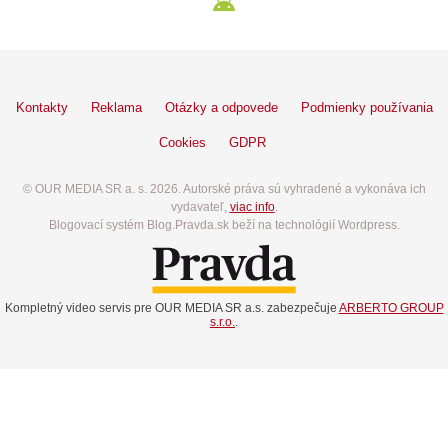
Kontakty
Reklama
Otázky a odpovede
Podmienky používania
Cookies
GDPR
© OUR MEDIA SR a. s. 2026. Autorské práva sú vyhradené a vykonáva ich
vydavateľ,
viac info
.
Blogovací systém Blog.Pravda.sk beží na technológií Wordpress.
Kompletný video servis pre OUR MEDIA SR a.s. zabezpečuje
ARBERTO GROUP
s.r.o.
.