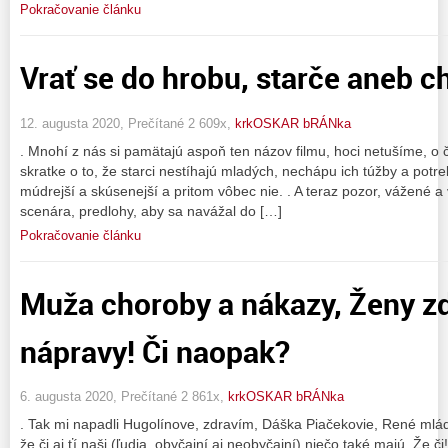
Pokračovanie článku
Vrať se do hrobu, starče aneb c
12. augusta 2020, Prečítané 2 609x,
krkOSKAR bRÁNka
. Mnohí z nás si pamätajú aspoň ten názov filmu, hoci netušíme, o 
skratke o to, že starci nestíhajú mladých, nechápu ich túžby a potre
múdrejší a skúsenejší a pritom vôbec nie. . A teraz pozor, vážené a 
scenára, predlohy, aby sa navážal do […]
Pokračovanie článku
Muža choroby a nákazy, Ženy z
nápravy! Či naopak?
6. augusta 2020, Prečítané 2 861x,
krkOSKAR bRÁNka
. Tak mi napadli Hugolínove, zdravím, Dáška Piačekovie, René mlá
že či aj ťí naši (ľudia, obyčajní aj neobyčajní) niečo také majú. Že 