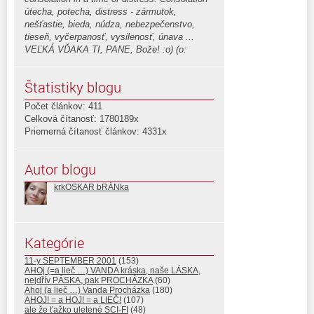
útecha, potecha, distress - zármutok,
nešťastie, bieda, núdza, nebezpečenstvo,
tieseň, vyčerpanosť, vysilenosť, únava ...
VEĽKÁ VĎAKA TI, PANE, Bože! :o) (o:
Štatistiky blogu
Počet článkov: 411
Celková čítanosť: 1780189x
Priemerná čítanosť článkov: 4331x
Autor blogu
krkOSKAR bRÁNka
Kategórie
11-y SEPTEMBER 2001
(153)
AHOj (=a lieč …) VANDA kráska, naše LÁSKA,
nejdřív PÁSKA, pak PROCHÁZKA
(60)
Ahoj (a lieč …) Vanda Procházka
(180)
AHOJ! = a HOJ! = a LIEČ!
(107)
ale že ťažko uletené SCI-FI
(48)