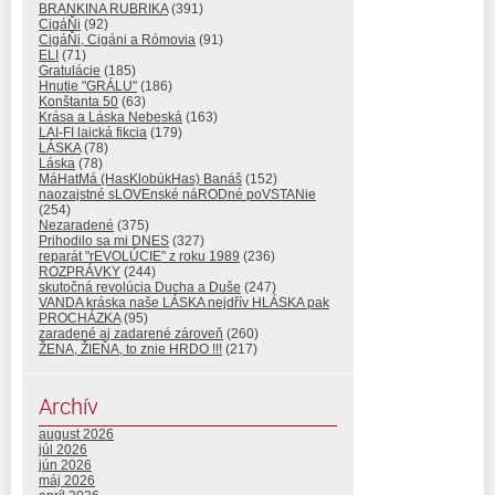
BRANKINA RUBRIKA
(391)
CigáŇi
(92)
CigáŇi, Cigáni a Rómovia
(91)
ELI
(71)
Gratulácie
(185)
Hnutie "GRÁLU"
(186)
Konštanta 50
(63)
Krása a Láska Nebeská
(163)
LAI-FI laická fikcia
(179)
LÁSKA
(78)
Láska
(78)
MáHatMá (HasKlobúkHas) Banáš
(152)
naozajstné sLOVEnské náRODné poVSTANie
(254)
Nezaradené
(375)
Prihodilo sa mi DNES
(327)
reparát "rEVOLÚCIE" z roku 1989
(236)
ROZPRÁVKY
(244)
skutočná revolúcia Ducha a Duše
(247)
VANDA kráska naše LÁSKA nejdřív HLÁSKA pak
PROCHÁZKA
(95)
zaradené aj zadarené zároveň
(260)
ŽENA, ŽIEŇA, to znie HRDO !!!
(217)
Archív
august 2026
júl 2026
jún 2026
máj 2026