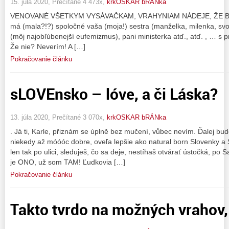
15. júla 2020, Prečítané 4 473x,
krkOSKAR bRÁNka
VENOVANÉ VŠETKYM VYSÁVAČKAM, VRAHYNIAM NÁDEJE, ŽE BUDE
má (mala?!?) spoločné vaša (moja!) sestra (manželka, milenka, sv
(môj najobľúbenejší eufemizmus), pani ministerka atď., atď. , … s 
Že nie? Neverím! A […]
Pokračovanie článku
sLOVEnsko – lóve, a či Láska?
13. júla 2020, Prečítané 3 070x,
krkOSKAR bRÁNka
. Já ti, Karle, přiznám se úplně bez mučení, vůbec nevím. Ďalej bu
niekedy až móóóc dobre, oveľa lepšie ako natural born Slovenky a S
len tak po ulici, sleduješ, čo sa deje, nestíhaš otvárať ústočká, po S
je ONO, už som TAM! Ľudkovia […]
Pokračovanie článku
Takto tvrdo na možných vrahov, 