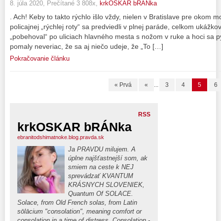
8. júla 2020, Prečítané 3 808x,
krkOSKAR bRÁNka
. Ach! Keby to takto rýchlo išlo vždy, nielen v Bratislave pre okom 
policajnej „rýchlej roty“ sa predviedli v plnej paráde, celkom ukážko
„pobehoval“ po uliciach hlavného mesta s nožom v ruke a hoci sa 
pomaly neveriac, že sa aj niečo udeje, že „To […]
Pokračovanie článku
« Prvá
«
...
3
4
5
6
RSS
krkOSKAR bRÁNka
ebranitodshimatnoke.blog.pravda.sk
Ja PRAVDU milujem. A
úplne najšťastnejší som, ak
smiem na ceste k NEJ
sprevádzať KVANTUM
KRÁSNYCH SLOVENIEK,
Quantum Of SOLACE.
Solace, from Old French solas, from Latin
sōlācium "consolation", meaning comfort or
consolation in a time of distress. Consolation -