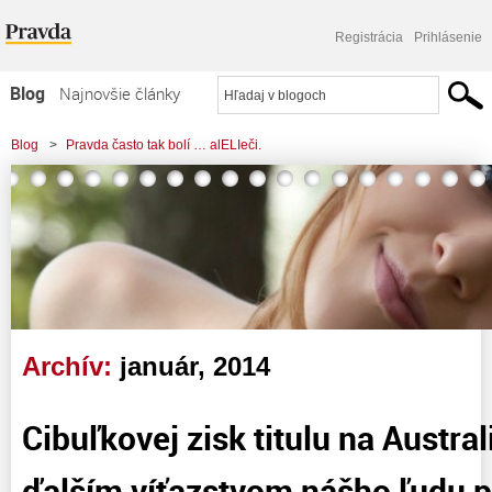
Registrácia
Prihlásenie
Blog
Najnovšie články
Najčítanejšie články
Blog
>
Pravda často tak bolí … alELIeči.
Najkomentovanejšie články
>
Cibuľkovej zisk titulu na Australian Open 2014 ďalším víťazstvom nášho ľudu
Zoznam blogov
pod vedením Strany,
Komerčné blogy
Archív:
január, 2014
Cibuľkovej zisk titulu na Austr
ďalším víťazstvom nášho ľudu 