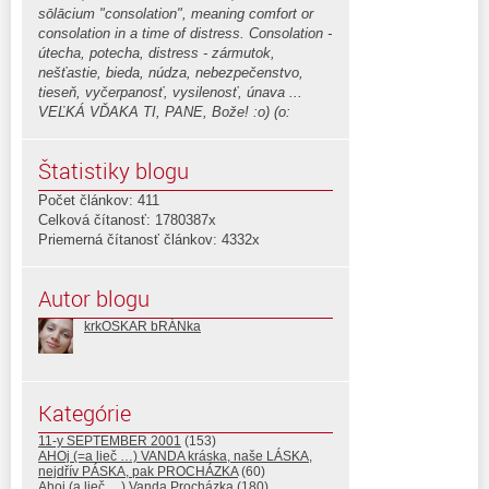
sōlācium "consolation", meaning comfort or
consolation in a time of distress. Consolation -
útecha, potecha, distress - zármutok,
nešťastie, bieda, núdza, nebezpečenstvo,
tieseň, vyčerpanosť, vysilenosť, únava ...
VEĽKÁ VĎAKA TI, PANE, Bože! :o) (o:
Štatistiky blogu
Počet článkov: 411
Celková čítanosť: 1780387x
Priemerná čítanosť článkov: 4332x
Autor blogu
krkOSKAR bRÁNka
Kategórie
11-y SEPTEMBER 2001
(153)
AHOj (=a lieč …) VANDA kráska, naše LÁSKA,
nejdřív PÁSKA, pak PROCHÁZKA
(60)
Ahoj (a lieč …) Vanda Procházka
(180)