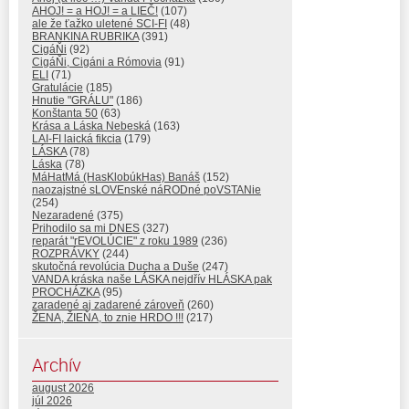
AHOJ! = a HOJ! = a LIEČ!
(107)
ale že ťažko uletené SCI-FI
(48)
BRANKINA RUBRIKA
(391)
CigáŇi
(92)
CigáŇi, Cigáni a Rómovia
(91)
ELI
(71)
Gratulácie
(185)
Hnutie "GRÁLU"
(186)
Konštanta 50
(63)
Krása a Láska Nebeská
(163)
LAI-FI laická fikcia
(179)
LÁSKA
(78)
Láska
(78)
MáHatMá (HasKlobúkHas) Banáš
(152)
naozajstné sLOVEnské náRODné poVSTANie
(254)
Nezaradené
(375)
Prihodilo sa mi DNES
(327)
reparát "rEVOLÚCIE" z roku 1989
(236)
ROZPRÁVKY
(244)
skutočná revolúcia Ducha a Duše
(247)
VANDA kráska naše LÁSKA nejdřív HLÁSKA pak
PROCHÁZKA
(95)
zaradené aj zadarené zároveň
(260)
ŽENA, ŽIEŇA, to znie HRDO !!!
(217)
Archív
august 2026
júl 2026