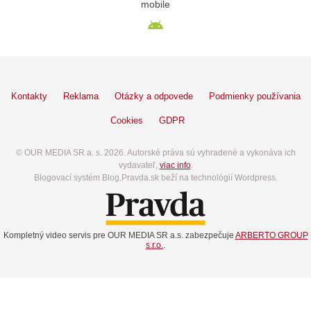
mobile
Kontakty
Reklama
Otázky a odpovede
Podmienky používania
Cookies
GDPR
© OUR MEDIA SR a. s. 2026. Autorské práva sú vyhradené a vykonáva ich
vydavateľ,
viac info
.
Blogovací systém Blog.Pravda.sk beží na technológií Wordpress.
Kompletný video servis pre OUR MEDIA SR a.s. zabezpečuje
ARBERTO GROUP
s.r.o.
.