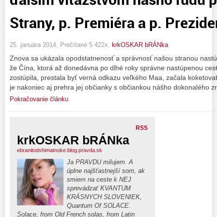
Strany, p. Premiéra a p. Prezide
25. januára 2014, Prečítané 5 422x,
krkOSKAR bRÁNka
Znova sa ukázala opodstatnenosť a správnosť našou stranou nast
že Čína, ktorá až donedávna po dlhé roky správne nastúpenou cest
zostúpila, prestala byť verná odkazu veľkého Maa, začala koketova
je nakoniec aj prehra jej občianky s občiankou nášho dokonalého zr
Pokračovanie článku
RSS
krkOSKAR bRÁNka
ebranitodshimatnoke.blog.pravda.sk
Ja PRAVDU milujem. A
úplne najšťastnejší som, ak
smiem na ceste k NEJ
sprevádzať KVANTUM
KRÁSNYCH SLOVENIEK,
Quantum Of SOLACE.
Solace, from Old French solas, from Latin