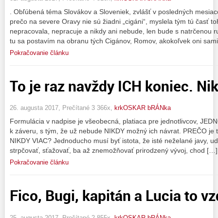
. Obľúbená téma Slovákov a Sloveniek, zvlášť v posledných mesiacoc
prečo na severe Oravy nie sú žiadni „cigáni“, myslela tým tú časť to
nepracovala, nepracuje a nikdy ani nebude, len bude s natrčenou 
tu sa postavím na obranu tých Cigánov, Romov, akokoľvek oni sami
Pokračovanie článku
To je raz navždy ICH koniec. Ni
26. augusta 2017, Prečítané 3 366x,
krkOSKAR bRÁNka
Formulácia v nadpise je všeobecná, platiaca pre jednotlivcov, JEDNO
k záveru, s tým, že už nebude NIKDY možný ich návrat. PREČO je t
NIKDY VIAC? Jednoducho musí byť istota, že isté neželané javy, uda
strpčovať, sťažovať, ba až znemožňovať prirodzený vývoj, chod […]
Pokračovanie článku
Fico, Bugi, kapitán a Lucia to vz
25. augusta 2017, Prečítané 2 855x,
krkOSKAR bRÁNka