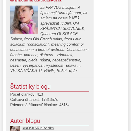
ebranitodshimatnoke.blog.pravda.sk
Ja PRAVDU milujem. A
úplne najšťastnejší som, ak
smiem na ceste k NEJ
sprevádzať KVANTUM
KRÁSNYCH SLOVENIEK,
Quantum Of SOLACE.
Solace, from Old French solas, from Latin
sōlācium "consolation", meaning comfort or
consolation in a time of distress. Consolation -
útecha, potecha, distress - zármutok,
nešťastie, bieda, núdza, nebezpečenstvo,
tieseň, vyčerpanosť, vysilenosť, únava ...
VEĽKÁ VĎAKA TI, PANE, Bože! :o) (o:
Štatistiky blogu
Počet článkov: 413
Celková čítanosť: 1781357x
Priemerná čítanosť článkov: 4313x
Autor blogu
krkOSKAR bRÁNka