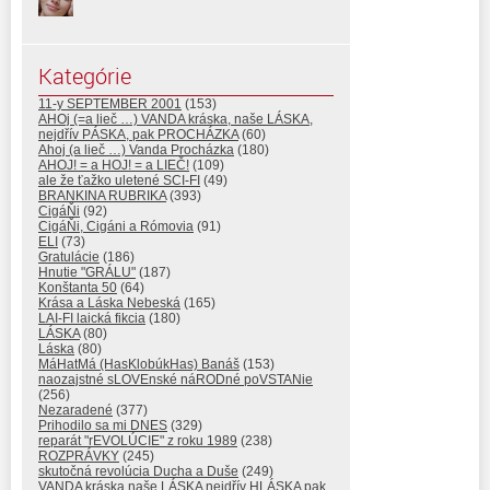
Kategórie
11-y SEPTEMBER 2001
(153)
AHOj (=a lieč …) VANDA kráska, naše LÁSKA,
nejdřív PÁSKA, pak PROCHÁZKA
(60)
Ahoj (a lieč …) Vanda Procházka
(180)
AHOJ! = a HOJ! = a LIEČ!
(109)
ale že ťažko uletené SCI-FI
(49)
BRANKINA RUBRIKA
(393)
CigáŇi
(92)
CigáŇi, Cigáni a Rómovia
(91)
ELI
(73)
Gratulácie
(186)
Hnutie "GRÁLU"
(187)
Konštanta 50
(64)
Krása a Láska Nebeská
(165)
LAI-FI laická fikcia
(180)
LÁSKA
(80)
Láska
(80)
MáHatMá (HasKlobúkHas) Banáš
(153)
naozajstné sLOVEnské náRODné poVSTANie
(256)
Nezaradené
(377)
Prihodilo sa mi DNES
(329)
reparát "rEVOLÚCIE" z roku 1989
(238)
ROZPRÁVKY
(245)
skutočná revolúcia Ducha a Duše
(249)
VANDA kráska naše LÁSKA nejdřív HLÁSKA pak