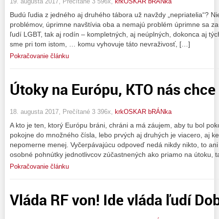
19. augusta 2017, Prečítané 3 596x,
krkOSKAR bRÁNka
Budú ľudia z jedného aj druhého tábora už navždy „nepriatelia“? Ni
problémov, úprimne navštívia oba a nemajú problém úprimne sa zau
ľudí LGBT, tak aj rodín – kompletných, aj neúplných, dokonca aj t
sme pri tom istom, … komu vyhovuje táto nevraživosť, […]
Pokračovanie článku
Útoky na Európu, KTO nás chce 
18. augusta 2017, Prečítané 3 396x,
krkOSKAR bRÁNka
A kto je ten, ktorý Európu bráni, chráni a má záujem, aby tu bol p
pokojne do množného čísla, lebo prvých aj druhých je viacero, aj 
nepomerne menej. Vyčerpávajúcu odpoveď nedá nikdy nikto, to ani ni
osobné pohnútky jednotlivcov zúčastnených ako priamo na útoku, ta
Pokračovanie článku
Vláda RF von! Ide vláda ľudí Do