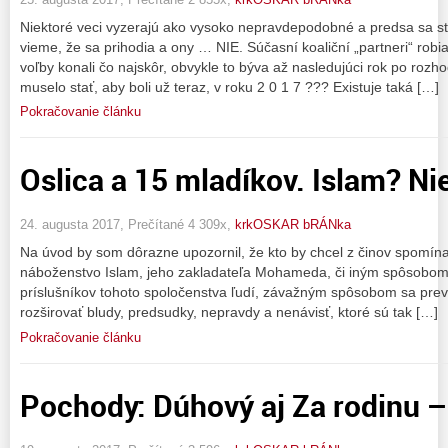
Niektoré veci vyzerajú ako vysoko nepravdepodobné a predsa sa sta
vieme, že sa prihodia a ony … NIE. Súčasní koaliční „partneri“ robi
voľby konali čo najskôr, obvykle to býva až nasledujúci rok po rozh
muselo stať, aby boli už teraz, v roku 2 0 1 7 ??? Existuje taká […]
Pokračovanie článku
Oslica a 15 mladíkov. Islam? Nie
24. augusta 2017, Prečítané 4 309x,
krkOSKAR bRÁNka
Na úvod by som dôrazne upozornil, že kto by chcel z činov spomína
náboženstvo Islam, jeho zakladateľa Mohameda, či iným spôsobom 
príslušníkov tohoto spoločenstva ľudí, závažným spôsobom sa pre
rozširovať bludy, predsudky, nepravdy a nenávisť, ktoré sú tak […]
Pokračovanie článku
Pochody: Dúhový aj Za rodinu –