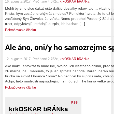
16. augusta 2017, Prečítané 4 072x,
krkOSKAR bRÁNka
Mohli by sme síce čakať ešte ďalšie desiatky rokov, ale … vlastne 
Krista, kým zostúpi druhýkrát z nebies? Poniektorí tvrdia, že tu už bo
zasľúbený Syn Človeka, že vďaka Nemu prebehol Posledný Súd a teraz 
trest, odpykávajú, strádajú a trpia, ich bachari […]
Pokračovanie článku
Ale áno, oni/y ho samozrejme s
12. augusta 2017, Prečítané 2 752x,
krkOSKAR bRÁNka
Ako inak! Tentokrát to bude iné, svojho, ich vlastného druhu, preds
26.marca, na Emanuela, to je len sprostá náhoda. Baran, baran b
hříčka se slovy! Obranca Slova? No nechcel by si príliš veľa, chlapč
Achjo, tieto múdrosti najmúdrejších z múdrych. Tie kurva veľké úv
Pokračovanie článku
RSS
krkOSKAR bRÁNka