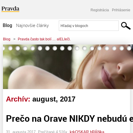
Registrácia
Prihlásenie
Blog
Najnovšie články
Najčítanejšie články
Blog
>
Pravda často tak bolí … alELIeči.
Najkomentovanejšie články
Zoznam blogov
Komerčné blogy
Archív:
august, 2017
Prečo na Orave NIKDY nebudú e
31. augusta 2017, Prečítané 4 516x,
krkOSKAR bRÁNka