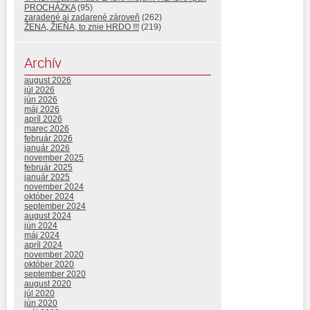
PROCHÁZKA
(95)
zaradené aj zadarené zároveň
(262)
ŽENA, ŽIEŇA, to znie HRDO !!!
(219)
Archív
august 2026
júl 2026
jún 2026
máj 2026
apríl 2026
marec 2026
február 2026
január 2026
november 2025
február 2025
január 2025
november 2024
október 2024
september 2024
august 2024
jún 2024
máj 2024
apríl 2024
november 2020
október 2020
september 2020
august 2020
júl 2020
jún 2020