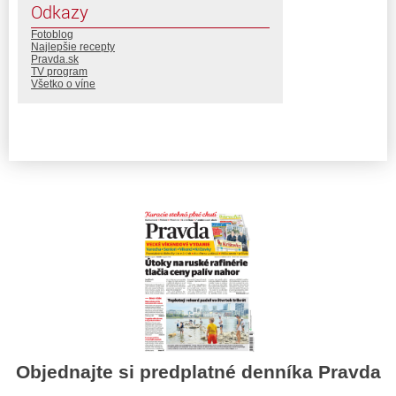
Odkazy
Fotoblog
Najlepšie recepty
Pravda.sk
TV program
Všetko o víne
Objednajte si predplatné denníka Pravda