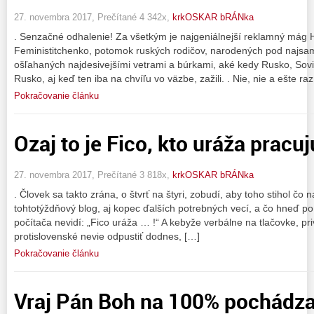
27. novembra 2017, Prečítané 4 342x,
krkOSKAR bRÁNka
. Senzačné odhalenie! Za všetkým je najgeniálnejší reklamný mág
Feministitchenko, potomok ruských rodičov, narodených pod najsam
ošľahaných najdesivejšími vetrami a búrkami, aké kedy Rusko, Sovi
Rusko, aj keď ten iba na chvíľu vo väzbe, zažili. . Nie, nie a ešte ra
Pokračovanie článku
Ozaj to je Fico, kto uráža pracu
27. novembra 2017, Prečítané 3 818x,
krkOSKAR bRÁNka
. Človek sa takto zrána, o štvrť na štyri, zobudí, aby toho stihol čo n
tohtotýždňový blog, aj kopec ďalších potrebných vecí, a čo hneď po
počítača nevidí: „Fico uráža … !“ A kebyže verbálne na tlačovke, pr
protislovenské nevie odpustiť dodnes, […]
Pokračovanie článku
Vraj Pán Boh na 100% pochádza