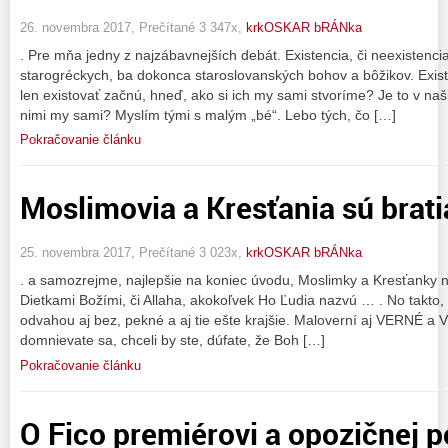
26. novembra 2017, Prečítané 3 347x,
krkOSKAR bRÁNka
. Pre mňa jedny z najzábavnejších debát. Existencia, či neexistenci
starogréckych, ba dokonca staroslovanských bohov a bôžikov. Existu
len existovať začnú, hneď, ako si ich my sami stvoríme? Je to v n
nimi my sami? Myslím tými s malým „bé“. Lebo tých, čo […]
Pokračovanie článku
Moslimovia a Kresťania sú bratia
25. novembra 2017, Prečítané 3 023x,
krkOSKAR bRÁNka
. a samozrejme, najlepšie na koniec úvodu, Moslimky a Kresťanky na
Dietkami Božími, či Allaha, akokoľvek Ho Ľudia nazvú … . No takto, 
odvahou aj bez, pekné a aj tie ešte krajšie. Maloverní aj VERNÉ a 
domnievate sa, chceli by ste, dúfate, že Boh […]
Pokračovanie článku
O Fico premiérovi a opozičnej p