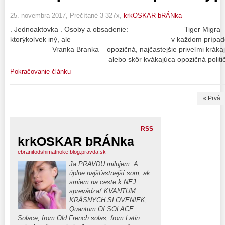
25. novembra 2017, Prečítané 3 327x,
krkOSKAR bRÁNka
. Jednoaktovka . Osoby a obsadenie: _____________ Tiger Migra –
ktorýkoľvek iný, ale ________________________ v každom prípade 
__________ Vranka Branka – opozičná, najčastejšie priveľmi kráka
________________________ alebo skôr kvákajúca opozičná politič
Pokračovanie článku
« Prvá
RSS
krkOSKAR bRÁNka
ebranitodshimatnoke.blog.pravda.sk
Ja PRAVDU milujem. A
úplne najšťastnejší som, ak
smiem na ceste k NEJ
sprevádzať KVANTUM
KRÁSNYCH SLOVENIEK,
Quantum Of SOLACE.
Solace, from Old French solas, from Latin