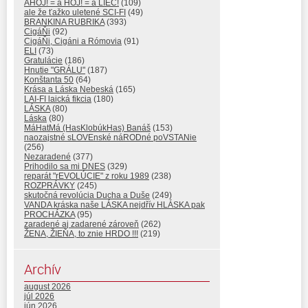
AHOJ! = a HOJ! = a LIEČ!
(109)
ale že ťažko uletené SCI-FI
(49)
BRANKINA RUBRIKA
(393)
CigáŇi
(92)
CigáŇi, Cigáni a Rómovia
(91)
ELI
(73)
Gratulácie
(186)
Hnutie "GRÁLU"
(187)
Konštanta 50
(64)
Krása a Láska Nebeská
(165)
LAI-FI laická fikcia
(180)
LÁSKA
(80)
Láska
(80)
MáHatMá (HasKlobúkHas) Banáš
(153)
naozajstné sLOVEnské náRODné poVSTANie
(256)
Nezaradené
(377)
Prihodilo sa mi DNES
(329)
reparát "rEVOLÚCIE" z roku 1989
(238)
ROZPRÁVKY
(245)
skutočná revolúcia Ducha a Duše
(249)
VANDA kráska naše LÁSKA nejdřív HLÁSKA pak
PROCHÁZKA
(95)
zaradené aj zadarené zároveň
(262)
ŽENA, ŽIEŇA, to znie HRDO !!!
(219)
Archív
august 2026
júl 2026
jún 2026