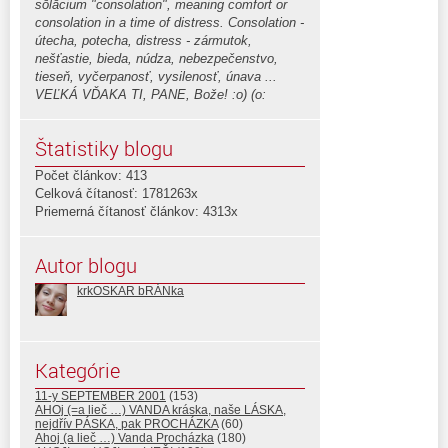
sōlācium "consolation", meaning comfort or
consolation in a time of distress. Consolation -
útecha, potecha, distress - zármutok,
nešťastie, bieda, núdza, nebezpečenstvo,
tieseň, vyčerpanosť, vysilenosť, únava ...
VEĽKÁ VĎAKA TI, PANE, Bože! :o) (o:
Štatistiky blogu
Počet článkov: 413
Celková čítanosť: 1781263x
Priemerná čítanosť článkov: 4313x
Autor blogu
krkOSKAR bRÁNka
Kategórie
11-y SEPTEMBER 2001
(153)
AHOj (=a lieč …) VANDA kráska, naše LÁSKA,
nejdřív PÁSKA, pak PROCHÁZKA
(60)
Ahoj (a lieč …) Vanda Procházka
(180)