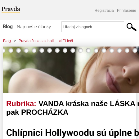
Registrácia
Prihlásenie
Blog
Najnovšie články
Najčítanejšie články
Blog
>
Pravda často tak bolí … alELIeči.
Najkomentovanejšie články
Zoznam blogov
Komerčné blogy
Rubrika:
VANDA kráska naše LÁSKA 
pak PROCHÁZKA
Chlípnici Hollywoodu sú úplne b