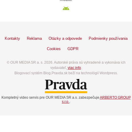
Kontakty
Reklama
Otázky a odpovede
Podmienky používania
Cookies
GDPR
© OUR MEDIA SR a. s. 2026. Autorské práva sú vyhradené a vykonáva ich
vydavateľ,
viac info
.
Blogovací systém Blog.Pravda.sk beží na technológií Wordpress.
Kompletný video servis pre OUR MEDIA SR a.s. zabezpečuje
ARBERTO GROUP
s.r.o.
.