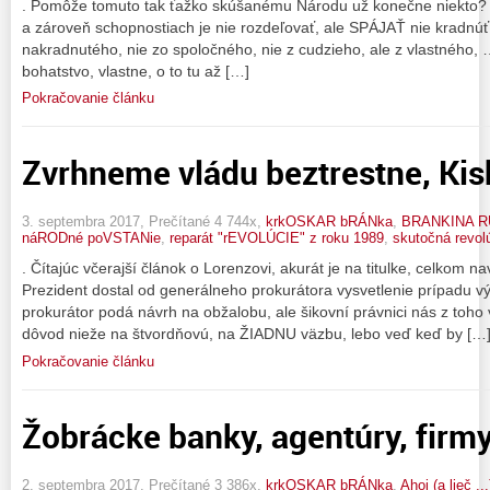
. Pomôže tomuto tak ťažko skúšanému Národu už konečne niekto? Ex
a zároveň schopnostiach je nie rozdeľovať, ale SPÁJAŤ nie kradnú
nakradnutého, nie zo spoločného, nie z cudzieho, ale z vlastného,
bohatstvo, vlastne, o to tu až […]
Pokračovanie článku
Zvrhneme vládu beztrestne, Ki
3. septembra 2017, Prečítané 4 744x,
krkOSKAR bRÁNka
,
BRANKINA R
náRODné poVSTANie
,
reparát "rEVOLÚCIE" z roku 1989
,
skutočná revol
. Čítajúc včerajší článok o Lorenzovi, akurát je na titulke, celkom 
Prezident dostal od generálneho prokurátora vysvetlenie prípadu vý
prokurátor podá návrh na obžalobu, ale šikovní právnici nás z toho
dôvod nieže na štvordňovú, na ŽIADNU väzbu, lebo veď keď by […
Pokračovanie článku
Žobrácke banky, agentúry, firm
2. septembra 2017, Prečítané 3 386x,
krkOSKAR bRÁNka
,
Ahoj (a lieč .