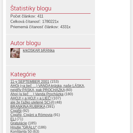
Štatistiky blogu
Počet článkov: 411
Celková čítanosť: 1780221x
Priemerná čítanosť článkov: 4331x
Autor blogu
krkOSKAR bRÁNka
Kategórie
11-y SEPTEMBER 2001
(153)
AHOj (=a lieč …) VANDA kráska, naše LÁSKA,
nejdřív PÁSKA, pak PROCHÁZKA
(60)
Ahoj (a lieč …) Vanda Procházka
(180)
AHOJ! = a HOJ! = a LIEČ!
(107)
ale že ťažko uletené SCI-FI
(48)
BRANKINA RUBRIKA
(391)
CigáŇi
(92)
CigáŇi, Cigáni a Rómovia
(91)
ELI
(71)
Gratulácie
(185)
Hnutie "GRÁLU"
(186)
Konštanta 50
(63)