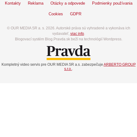
Kontakty
Reklama
Otázky a odpovede
Podmienky používania
Cookies
GDPR
© OUR MEDIA SR a. s. 2026. Autorské práva sú vyhradené a vykonáva ich
vydavateľ,
viac info
.
Blogovací systém Blog.Pravda.sk beží na technológií Wordpress.
Kompletný video servis pre OUR MEDIA SR a.s. zabezpečuje
ARBERTO GROUP
s.r.o.
.