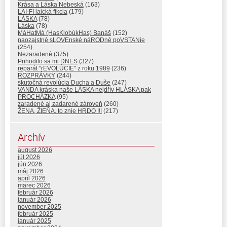
Krása a Láska Nebeská
(163)
LAI-FI laická fikcia
(179)
LÁSKA
(78)
Láska
(78)
MáHatMá (HasKlobúkHas) Banáš
(152)
naozajstné sLOVEnské náRODné poVSTANie
(254)
Nezaradené
(375)
Prihodilo sa mi DNES
(327)
reparát "rEVOLÚCIE" z roku 1989
(236)
ROZPRÁVKY
(244)
skutočná revolúcia Ducha a Duše
(247)
VANDA kráska naše LÁSKA nejdřív HLÁSKA pak
PROCHÁZKA
(95)
zaradené aj zadarené zároveň
(260)
ŽENA, ŽIEŇA, to znie HRDO !!!
(217)
Archív
august 2026
júl 2026
jún 2026
máj 2026
apríl 2026
marec 2026
február 2026
január 2026
november 2025
február 2025
január 2025