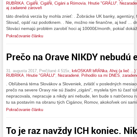
RUBRIKA
,
CigáŇi
,
CigáŇi, Cigáni a Rómovia
,
Hnutie "GRÁLU"
,
Nezarade
aj zadarené zároveň
táto dnešná verzia by mohla znieť: . Žobrácke UK banky, agentúry, 
Slovač, opäť raz podotknem. . Nie, možno nie finančne, aj keď … d
Slováci nemajú problém zarobiť hoci aj 10000£/month, pokiaľ doká
Pokračovanie článku
Prečo na Orave NIKDY nebudú e
31. augusta 2017, Prečítané 4 515x,
krkOSKAR bRÁNka
,
Ahoj (a lieč ..
RUBRIKA
,
Hnutie "GRÁLU"
,
Nezaradené
,
Prihodilo sa mi DNES
,
zaraden
. Obľúbená téma Slovákov a Sloveniek, zvlášť v posledných mesiacoc
prečo na severe Oravy nie sú žiadni „cigáni“, myslela tým tú časť to
nepracovala, nepracuje a nikdy ani nebude, len bude s natrčenou 
tu sa postavím na obranu tých Cigánov, Romov, akokoľvek oni sami
Pokračovanie článku
To je raz navždy ICH koniec. Ni