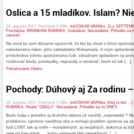
Oslica a 15 mladíkov. Islam? Nie
24. augusta 2017, Prečítané 4 299x,
krkOSKAR bRÁNka
,
11-y SEPTEM
Procházka
,
BRANKINA RUBRIKA
,
Gratulácie
,
Nezaradené
,
Prihodilo sa
zároveň
Na úvod by som dôrazne upozornil, že kto by chcel z činov spomína
náboženstvo Islam, jeho zakladateľa Mohameda, či iným spôsobom 
príslušníkov tohoto spoločenstva ľudí, závažným spôsobom sa pre
rozširovať bludy, predsudky, nepravdy a nenávisť, ktoré sú tak […]
Pokračovanie článku
Pochody: Dúhový aj Za rodinu –
19. augusta 2017, Prečítané 3 596x,
krkOSKAR bRÁNka
,
Ahoj (a lieč ..
RUBRIKA
,
Hnutie "GRÁLU"
,
Nezaradené
,
Prihodilo sa mi DNES
Budú ľudia z jedného aj druhého tábora už navždy „nepriatelia“? Ni
problémov, úprimne navštívia oba a nemajú problém úprimne sa zau
ľudí LGBT, tak aj rodín – kompletných, aj neúplných, dokonca aj t
sme pri tom istom, … komu vyhovuje táto nevraživosť, […]