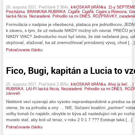
26. augusta 2017, Prečítané 3 364x,
krkOSKAR bRÁNka
,
11-y SEPTEM
Procházka
,
BRANKINA RUBRIKA
,
CigáŇi
,
CigáŇi, Cigáni a Rómovia
,
Gra
laická fikcia
,
Nezaradené
,
Prihodilo sa mi DNES
,
ROZPRÁVKY
,
zaradené
Formulácia v nadpise je všeobecná, platiaca pre jednotlivcov, JEDNO
k záveru, s tým, že už nebude NIKDY možný ich návrat. PREČO je t
NIKDY VIAC? Jednoducho musí byť istota, že isté neželané javy, uda
strpčovať, sťažovať, ba až znemožňovať prirodzený vývoj, chod […]
Pokračovanie článku
Fico, Bugi, kapitán a Lucia to vz
25. augusta 2017, Prečítané 2 855x,
krkOSKAR bRÁNka
,
Ahoj (a lieč ..
RUBRIKA
,
LAI-FI laická fikcia
,
Nezaradené
,
Prihodilo sa mi DNES
,
ROZ
zároveň
Niektoré veci vyzerajú ako vysoko nepravdepodobné a predsa sa sta
vieme, že sa prihodia a ony … NIE. Súčasní koaliční „partneri“ robi
voľby konali čo najskôr, obvykle to býva až nasledujúci rok po rozh
muselo stať, aby boli už teraz, v roku 2 0 1 7 ??? Existuje taká […]
Pokračovanie článku