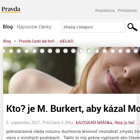
Registrácia
Prihlásenie
Blog
Najnovšie články
Najčítanejšie články
Blog
>
Pravda často tak bolí … alELIeči.
Najkomentovanejšie články
Zoznam blogov
Komerčné blogy
Kto? je M. Burkert, aby kázal 
5. septembra 2017, Prečítané 4 285x,
krkOSKAR bRÁNka
,
Ahoj (a lieč .
jednostranná vláda rozumu duchovná lenivosť neznalosť zmyslu živ
viera v mnohých podobách . Takto to má pekne vypísané ako hlavné 