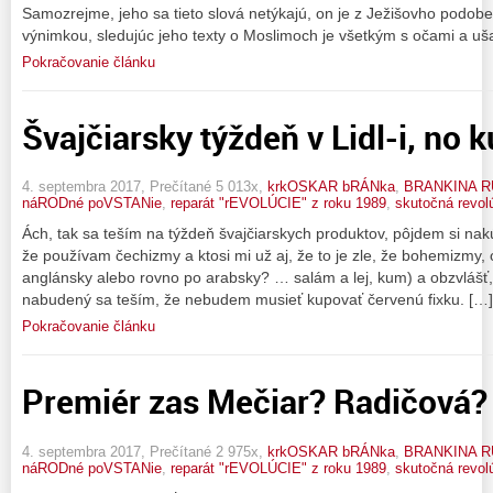
Samozrejme, jeho sa tieto slová netýkajú, on je z Ježišovho podob
výnimkou, sledujúc jeho texty o Moslimoch je všetkým s očami a uš
Pokračovanie článku
Švajčiarsky týždeň v Lidl-i, no k
4. septembra 2017, Prečítané 5 013x,
krkOSKAR bRÁNka
,
BRANKINA R
náRODné poVSTANie
,
reparát "rEVOLÚCIE" z roku 1989
,
skutočná revol
Ách, tak sa teším na týždeň švajčiarskych produktov, pôjdem si nak
že používam čechizmy a ktosi mi už aj, že to je zle, že bohemizmy
anglánsky alebo rovno po arabsky? … salám a lej, kum) a obzvlášť,
nabudený sa teším, že nebudem musieť kupovať červenú fixku. […]
Pokračovanie článku
Premiér zas Mečiar? Radičová?
4. septembra 2017, Prečítané 2 975x,
krkOSKAR bRÁNka
,
BRANKINA R
náRODné poVSTANie
,
reparát "rEVOLÚCIE" z roku 1989
,
skutočná revol