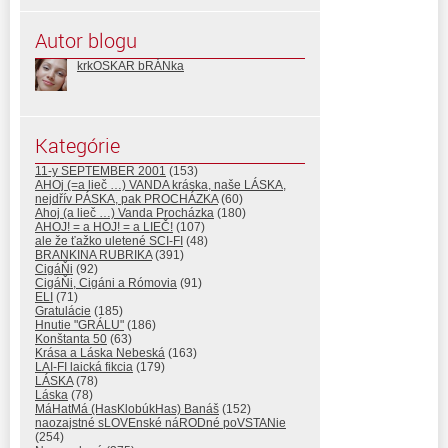
Autor blogu
krkOSKAR bRÁNka
Kategórie
11-y SEPTEMBER 2001
(153)
AHOj (=a lieč …) VANDA kráska, naše LÁSKA,
nejdřív PÁSKA, pak PROCHÁZKA
(60)
Ahoj (a lieč …) Vanda Procházka
(180)
AHOJ! = a HOJ! = a LIEČ!
(107)
ale že ťažko uletené SCI-FI
(48)
BRANKINA RUBRIKA
(391)
CigáŇi
(92)
CigáŇi, Cigáni a Rómovia
(91)
ELI
(71)
Gratulácie
(185)
Hnutie "GRÁLU"
(186)
Konštanta 50
(63)
Krása a Láska Nebeská
(163)
LAI-FI laická fikcia
(179)
LÁSKA
(78)
Láska
(78)
MáHatMá (HasKlobúkHas) Banáš
(152)
naozajstné sLOVEnské náRODné poVSTANie
(254)