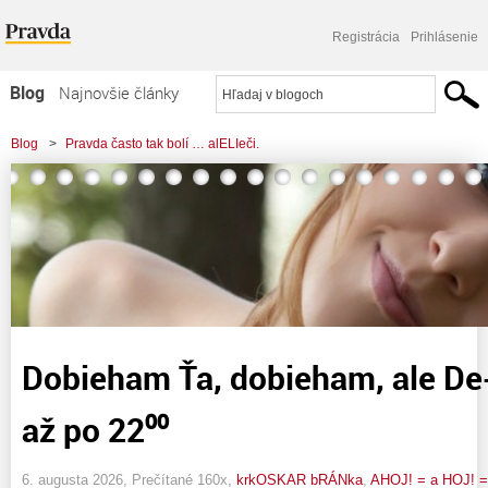
Registrácia
Prihlásenie
Blog
Najnovšie články
Najčítanejšie články
Blog
>
Pravda často tak bolí … alELIeči.
Najkomentovanejšie články
Zoznam blogov
Komerčné blogy
Dobieham Ťa, dobieham, ale De
až po 22⁰⁰
6. augusta 2026, Prečítané 160x,
krkOSKAR bRÁNka
,
AHOJ! = a HOJ! =