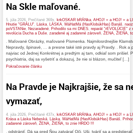
Na Skle maľované.
5. júla 2026, Prečítané 369x,
krkOSKAR bRÁNka
,
AHOJ! = a HOJ! = a L
Hnutie "GRÁLU"
,
Láska
,
LÁSKA
,
MáHatMá (HasKlobúkHas) Banáš
,
nao
poVSTANie
,
Nezaradené
,
Prihodilo sa mi DNES
,
reparát "rEVOLÚCIE" z 
revolúcia Ducha a Duše
,
zaradené aj zadarené zároveň
,
ŽENA, ŽIEŇA, to
. Maľované Obrázky, maľované Písmenka. Najmilosrdnejšie Klamstv
Nepravdy, špinavé, … a presne také isté pravdy aj Pravdy. . Rok a p
najviac od Jednej Konkrétnej a predtým aj tam, odkiaľ som prišiel. P
psychiatria, daj sa vyšetriť a dokazuj, že nie si blázon, mučiteľ […]
Pokračovanie článku
Na Pravde je Najkrajšie, že sa n
vymazať,
4. júla 2026, Prečítané 437x,
krkOSKAR bRÁNka
,
AHOJ! = a HOJ! = a L
Krása a Láska Nebeská
,
Láska
,
MáHatMá (HasKlobúkHas) Banáš
,
Priho
zadarené zároveň
,
ŽENA, ŽIEŇA, to znie HRDO !!!
. odstrániť. Dá sa pred Ňou zatvárať Oči, Uši, tváriť sa a predstiera