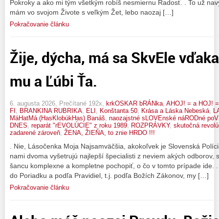
Pokroky a ako mi tým všetkým robíš nesmiernu Radosť. . To už na
mám vo svojom Živote s veľkým Žet, lebo naozaj […]
Pokračovanie článku
Žije, dýcha, má sa SkvEle vďak
mu a Ľúbi Ťa.
6. augusta 2026, Prečítané 192x,
krkOSKAR bRÁNka
,
AHOJ! = a HOJ! =
FI
,
BRANKINA RUBRIKA
,
ELI
,
Konštanta 50
,
Krása a Láska Nebeská
,
LA
MáHatMá (HasKlobúkHas) Banáš
,
naozajstné sLOVEnské náRODné po
DNES
,
reparát "rEVOLÚCIE" z roku 1989
,
ROZPRÁVKY
,
skutočná revol
zadarené zároveň
,
ŽENA, ŽIEŇA, to znie HRDO !!!
. Nie, Lásočenka Moja Najsamväčšia, akokoľvek je Slovenská Políci
nami dvoma vyšetrujú najlepší špecialisti z neviem akých odborov, 
šancu komplexne a kompletne pochopiť, o čo v tomto prípade ide. .
do Poriadku a podľa Pravidiel, t.j. podľa Božích Zákonov, my […]
Pokračovanie článku