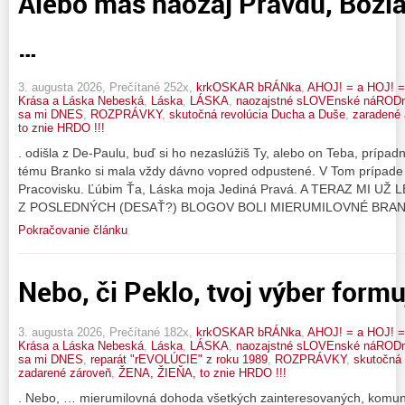
Alebo máš naozaj Pravdu, Božia 
…
3. augusta 2026, Prečítané 252x,
krkOSKAR bRÁNka
,
AHOJ! = a HOJ! =
Krása a Láska Nebeská
,
Láska
,
LÁSKA
,
naozajstné sLOVEnské náROD
sa mi DNES
,
ROZPRÁVKY
,
skutočná revolúcia Ducha a Duše
,
zaradené 
to znie HRDO !!!
. odišla z De-Paulu, buď si ho nezaslúžiš Ty, alebo on Teba, prípadn
tému Branko si mala vždy dávno vopred odpustené. V Tom prípade 
Pracovisku. Ľúbim Ťa, Láska moja Jediná Pravá. A TERAZ MI 
Z POSLEDNÝCH (DESAŤ?) BLOGOV BOLI MIERUMILOVNÉ BRAN
Pokračovanie článku
Nebo, či Peklo, tvoj výber formu
3. augusta 2026, Prečítané 182x,
krkOSKAR bRÁNka
,
AHOJ! = a HOJ! =
Krása a Láska Nebeská
,
Láska
,
LÁSKA
,
naozajstné sLOVEnské náROD
sa mi DNES
,
reparát "rEVOLÚCIE" z roku 1989
,
ROZPRÁVKY
,
skutočná 
zadarené zároveň
,
ŽENA, ŽIEŇA, to znie HRDO !!!
. Nebo, … mierumilovná dohoda všetkých zainteresovaných, komuni