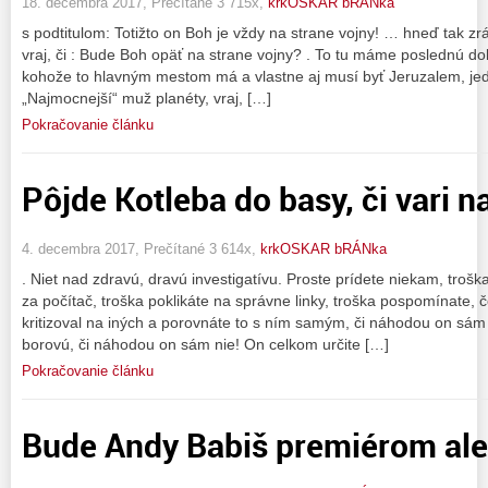
18. decembra 2017, Prečítané 3 715x,
krkOSKAR bRÁNka
s podtitulom: Totižto on Boh je vždy na strane vojny! … hneď tak zrá
vraj, či : Bude Boh opäť na strane vojny? . To tu máme poslednú do
kohože to hlavným mestom má a vlastne aj musí byť Jeruzalem, je
„Najmocnejší“ muž planéty, vraj, […]
Pokračovanie článku
Pôjde Kotleba do basy, či vari n
4. decembra 2017, Prečítané 3 614x,
krkOSKAR bRÁNka
. Niet nad zdravú, dravú investigatívu. Proste prídete niekam, troš
za počítač, troška poklikáte na správne linky, troška pospomínate, 
kritizoval na iných a porovnáte to s ním samým, či náhodou on sám 
borovú, či náhodou on sám nie! On celkom určite […]
Pokračovanie článku
Bude Andy Babiš premiérom al