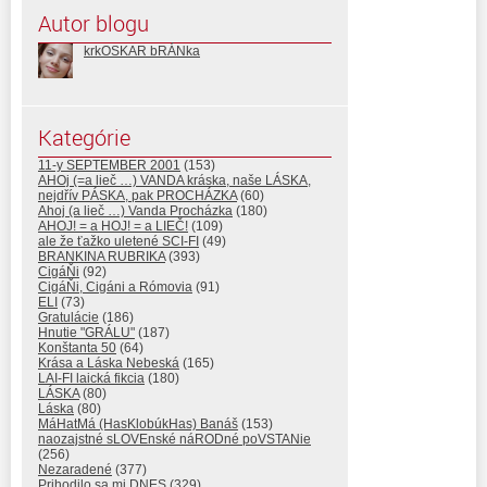
Autor blogu
krkOSKAR bRÁNka
Kategórie
11-y SEPTEMBER 2001
(153)
AHOj (=a lieč …) VANDA kráska, naše LÁSKA,
nejdřív PÁSKA, pak PROCHÁZKA
(60)
Ahoj (a lieč …) Vanda Procházka
(180)
AHOJ! = a HOJ! = a LIEČ!
(109)
ale že ťažko uletené SCI-FI
(49)
BRANKINA RUBRIKA
(393)
CigáŇi
(92)
CigáŇi, Cigáni a Rómovia
(91)
ELI
(73)
Gratulácie
(186)
Hnutie "GRÁLU"
(187)
Konštanta 50
(64)
Krása a Láska Nebeská
(165)
LAI-FI laická fikcia
(180)
LÁSKA
(80)
Láska
(80)
MáHatMá (HasKlobúkHas) Banáš
(153)
naozajstné sLOVEnské náRODné poVSTANie
(256)
Nezaradené
(377)
Prihodilo sa mi DNES
(329)