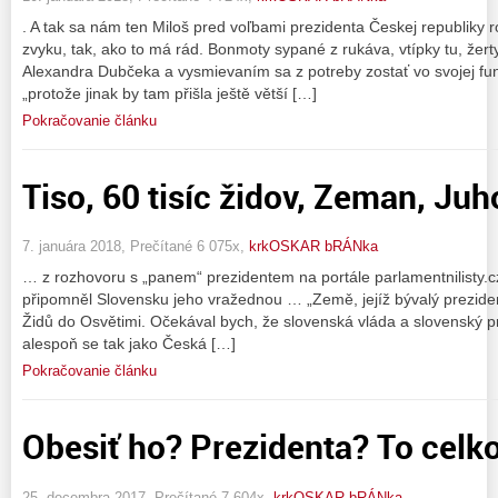
. A tak sa nám ten Miloš pred voľbami prezidenta Českej republiky r
zvyku, tak, ako to má rád. Bonmoty sypané z rukáva, vtípky tu, žerty
Alexandra Dubčeka a vysmievaním sa z potreby zostať vo svojej fun
„protože jinak by tam přišla ještě větší […]
Pokračovanie článku
Tiso, 60 tisíc židov, Zeman, Juh
7. januára 2018, Prečítané 6 075x,
krkOSKAR bRÁNka
… z rozhovoru s „panem“ prezidentem na portále parlamentnilisty.
připomněl Slovensku jeho vražednou … „Země, jejíž bývalý preziden
Židů do Osvětimi. Očekával bych, že slovenská vláda a slovenský pre
alespoň se tak jako Česká […]
Pokračovanie článku
Obesiť ho? Prezidenta? To cel
25. decembra 2017, Prečítané 7 604x,
krkOSKAR bRÁNka