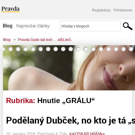
Registrácia
Prihlásenie
Blog
Najnovšie články
Najčítanejšie články
Blog
>
Pravda často tak bolí … alELIeči.
Najkomentovanejšie články
Zoznam blogov
Komerčné blogy
Rubrika:
Hnutie „GRÁLU“
Podělaný Dubček, no kto je tá „
10. januára 2018, Prečítané 4 724x,
krkOSKAR bRÁNka