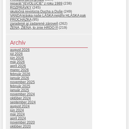
reparát "rEVOLÚCIE" z roku 1989
(238)
ROZPRÁVKY
(245)
skutočná revolúcia Ducha a Duše
(249)
VANDA kráska naše LÁSKA nejdřív HLÁSKA pak
PROCHÁZKA
(95)
zaradené aj zadarené zároveň
(262)
ŽENA, ŽIEŇA, to znie HRDO !!!
(219)
Archív
august 2026
júl 2026
jún 2026
máj 2026
apríl 2026
marec 2026
február 2026
január 2026
november 2025
február 2025
január 2025
november 2024
október 2024
september 2024
august 2024
jún 2024
máj 2024
apríl 2024
november 2020
október 2020