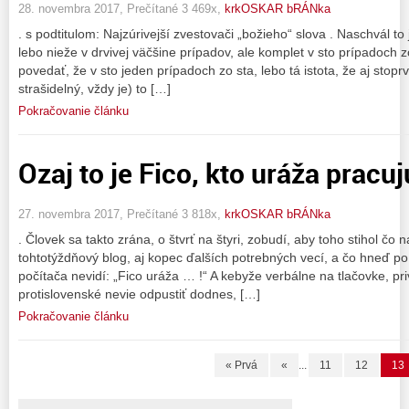
28. novembra 2017, Prečítané 3 469x,
krkOSKAR bRÁNka
. s podtitulom: Najzúrivejší zvestovači „božieho“ slova . Naschvál t
lebo nieže v drvivej väčšine prípadov, ale komplet v sto prípadoch 
povedať, že v sto jeden prípadoch zo sta, lebo tá istota, že aj stop
strašidelný, vždy je) to […]
Pokračovanie článku
Ozaj to je Fico, kto uráža pracu
27. novembra 2017, Prečítané 3 818x,
krkOSKAR bRÁNka
. Človek sa takto zrána, o štvrť na štyri, zobudí, aby toho stihol čo n
tohtotýždňový blog, aj kopec ďalších potrebných vecí, a čo hneď po
počítača nevidí: „Fico uráža … !“ A kebyže verbálne na tlačovke, pr
protislovenské nevie odpustiť dodnes, […]
Pokračovanie článku
« Prvá
«
...
11
12
13