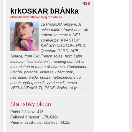
RSS
krkOSKAR bRÁNka
ebranitodshimatnoke.blog.pravda.sk
Ja PRAVDU milujem. A
úplne najšťastnejší som, ak
smiem na ceste k NEJ
sprevádzať KVANTUM
KRÁSNYCH SLOVENIEK,
Quantum Of SOLACE.
Solace, from Old French solas, from Latin
sōlācium "consolation", meaning comfort or
consolation in a time of distress. Consolation -
útecha, potecha, distress - zármutok,
nešťastie, bieda, núdza, nebezpečenstvo,
tieseň, vyčerpanosť, vysilenosť, únava ...
VEĽKÁ VĎAKA TI, PANE, Bože! :o) (o:
Štatistiky blogu
Počet článkov: 413
Celková čítanosť: 1781049x
Priemerná čítanosť článkov: 4312x