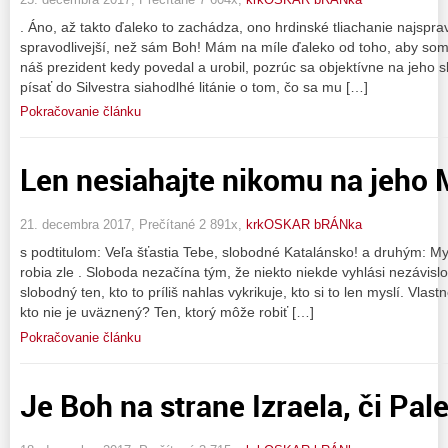
. Áno, až takto ďaleko to zachádza, ono hrdinské tliachanie najsprav
spravodlivejší, než sám Boh! Mám na míle ďaleko od toho, aby so
náš prezident kedy povedal a urobil, pozrúc sa objektívne na jeho 
písať do Silvestra siahodlhé litánie o tom, čo sa mu […]
Pokračovanie článku
Len nesiahajte nikomu na jeho M
21. decembra 2017, Prečítané 2 891x,
krkOSKAR bRÁNka
s podtitulom: Veľa šťastia Tebe, slobodné Katalánsko! a druhým: 
robia zle . Sloboda nezačína tým, že niekto niekde vyhlási nezávislo
slobodný ten, kto to príliš nahlas vykrikuje, kto si to len myslí. Vlas
kto nie je uväznený? Ten, ktorý môže robiť […]
Pokračovanie článku
Je Boh na strane Izraela, či Pal