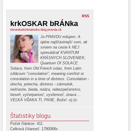
RSS
krkOSKAR bRÁNka
ebranitodshimatnoke.blog.pravda.sk
Ja PRAVDU milujem. A
úplne najšťastnejší som, ak
smiem na ceste k NEJ
sprevádzať KVANTUM
KRÁSNYCH SLOVENIEK,
Quantum Of SOLACE.
Solace, from Old French solas, from Latin
sōlācium "consolation", meaning comfort or
consolation in a time of distress. Consolation -
útecha, potecha, distress - zármutok,
nešťastie, bieda, núdza, nebezpečenstvo,
tieseň, vyčerpanosť, vysilenosť, únava ...
VEĽKÁ VĎAKA TI, PANE, Bože! :o) (o:
Štatistiky blogu
Počet článkov: 411
Celková čítanosť: 1780068x