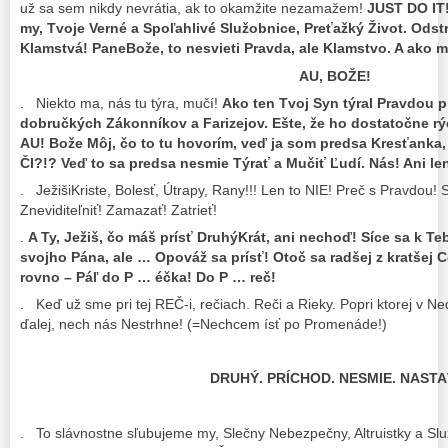
už sa sem nikdy nevrátia, ak to okamžite nezamažem!
JUST DO IT
my, Tvoje Verné a Spoľahlivé Služobnice, Preťažký Život. Ods
Klamstvá! PaneBože, to nesvieti Pravda, ale Klamstvo. A ako 
AU, BOŽE!
. Niekto ma, nás tu týra, mučí!
Ako ten Tvoj Syn týral Pravdou p
dobručkých Zákonníkov a Farizejov. Ešte, že ho dostatočne rých
AU! Bože Môj, čo to tu hovorím, veď ja som predsa Kresťanka
ČI?!? Veď to sa predsa nesmie Týrať a Mučiť Ľudí. Nás! Ani l
. JežišiKriste, Bolesť, Útrapy, Rany!!! Len to NIE! Preč s Pravdou! S
Zneviditeľniť! Zamazať! Zatrieť!
.
A Ty, Ježiš, čo máš prísť DruhýKrát, ani nechoď! Síce sa k 
svojho Pána, ale … Opováž sa prísť! Otoč sa radšej z kratšej C
rovno – Páľ do P … éčka! Do P … reč!
. Keď už sme pri tej REČ-i, rečiach. Reči a Rieky. Popri ktorej v N
ďalej, nech nás Nestrhne! (=Nechcem ísť po Promenáde!)
DRUHÝ. PRÍCHOD. NESMIE. NASTA
. To slávnostne sľubujeme my, Slečny Nebezpečny, Altruistky a Slu