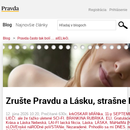
Registrácia
Prihlásenie
Blog
Najnovšie články
Najčítanejšie články
Blog
>
Pravda často tak bolí … alELIeči.
Najkomentovanejšie články
>
Zrušte Pravdu a Lásku, strašne Pália! / hELIos
Zoznam blogov
Komerčné blogy
Zrušte Pravdu a Lásku, strašne P
12. júna 2026 10:20
, Prečítané 630x,
krkOSKAR bRÁNka
,
11-y SEPTEM
LIEČ!
,
ale že ťažko uletené SCI-FI
,
BRANKINA RUBRIKA
,
ELI
,
Gratuláci
Krása a Láska Nebeská
,
LAI-FI laická fikcia
,
Láska
,
LÁSKA
,
MáHatMá (H
sLOVEnské náRODné poVSTANie
,
Nezaradené
,
Prihodilo sa mi DNES
,
r