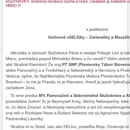
ROZPRÁVKY
,
skutočná revolúcia Ducha a Duše
,
zaradené aj zadarené z
HRDO !!!
s podtitulom
Usilovné včELIčky – Zatieračky a Mazačk
. Altruistky a zároveň Služobnice Pána si nedajú Pokoja! Len si ta
Mieru, prechádza popod Michalskú Bránu a čo nevidí? Vidím dobre
aké Strašné Klamstvo! Že vraj
PT SNP
(
Pioniersky Tábor Sloven
alebo Panovačný a a Tvrdohlavý a Sebestredný a Nervózny a Protiv
Vedúca, úplne, že NajHlavnejšia Pionierska Vedúca Pionierskeho T
Brankovi – to nie je Pravda, to je Klamstvo, ihneď je jasné Vykraču
začiatkom Júna.
. To sme predsa
MY, Panovačné a Sebestredné Služobnice a Al
prazvláštne čudne! To je Nezmysel! A my, Slečny Nebezpečny, tak
to, čo dáva Zmysel, si Nezmysly nemyslíme a ani ich nevyslovujeme
vraj reči o Rozbíjaní Nosa a Rušení Niekoho nie sú Agresívne Vyjadr
Partnerskej Lásočky.
. Strašne to tu Svieti, viac ako hELIos, priateľka Moja. Osvecuje t