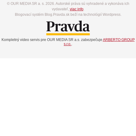
© OUR MEDIA SR a. s. 2026. Autorské práva sú vyhradené a vykonáva ich
vydavateľ,
viac info
.
Blogovací systém Blog.Pravda.sk beží na technológií Wordpress.
Kompletný video servis pre OUR MEDIA SR a.s. zabezpečuje
ARBERTO GROUP
s.r.o.
.