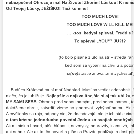
nebezpečne! Ohrozuje ma! Na Živote! Zhorím! Láskou! K nem
Od Tvojej Lásky, JEŽIŠKO! Tiež ku mne!
TOO MUCH LOVE!
TOO MUCH LOVE WILL KILL ME!
… ktosi kedysi spieval. Freddie?
To spieval „YOU“? JU?!?
(to bolo písané z uto na str – streda rá
keď som sa vyparil na chvíľu a poto
na
(ne)
šťastie znova „zmŕtvychvstal“
. Budúca Kráľovná musí mať Nadhľad. Musí sa vedieť odosobniť. N
niečo, čo jej ubližuje.
Najlepšie a najkvalitnejšie si aj tak ubli
MY SAMI SEBE.
Obrana pred sebou samým, pred sebou samou, to je
dokážeme obrniť, zatvrdiť, vieme ho ignorovať, vyhýbať sa mu. Ale
A myšlienky sa roja, nápady nie, že dochádzajú, ale je ich stále viac
o tom krásne jednoducho povedal Jednu zo svojich mnohých 
Ak mi niekto hovorí, píše hlúposti, nezmysly, nepravdy, klamstvá, t
ani nehne. Ale ak to, čo hovorí a píše sa Pravde približuje a dosť 