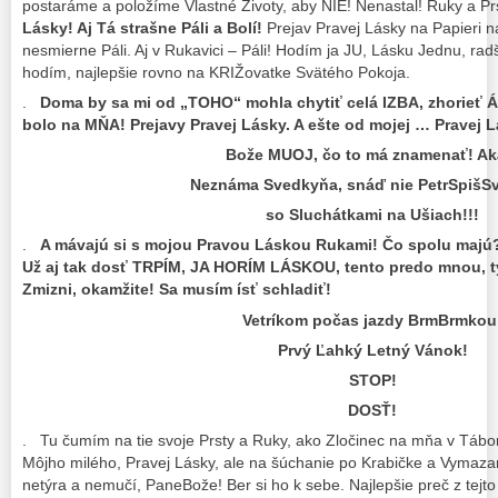
postaráme a položíme Vlastné Životy, aby NIE! Nenastal! Ruky a Pr
Lásky! Aj Tá strašne Páli a Bolí!
Prejav Pravej Lásky na Papieri
nesmierne Páli. Aj v Rukavici – Páli! Hodím ja JU, Lásku Jednu, ra
hodím, najlepšie rovno na KRIŽovatke Svätého Pokoja.
.
Doma by sa mi od „TOHO“ mohla chytiť celá IZBA, zhorieť 
bolo na MŇA! Prejavy Pravej Lásky. A ešte od mojej … Pravej L
Bože MUOJ, čo to má znamenať! Ak
Neznáma Svedkyňa, snáď nie PetrSpišS
so Sluchátkami na Ušiach!!!
.
A mávajú si s mojou Pravou Láskou Rukami! Čo spolu majú?
Už aj tak dosť TRPÍM, JA HORÍM LÁSKOU, tento predo mnou, ty
Zmizni, okamžite! Sa musím ísť schladiť!
Vetríkom počas jazdy BrmBrmkou
Prvý Ľahký Letný Vánok!
STOP!
DOSŤ!
. Tu čumím na tie svoje Prsty a Ruky, ako Zločinec na mňa v Tábor
Môjho milého, Pravej Lásky, ale na šúchanie po Krabičke a Vymaz
netýra a nemučí, PaneBože! Ber si ho k sebe. Najlepšie preč z tej