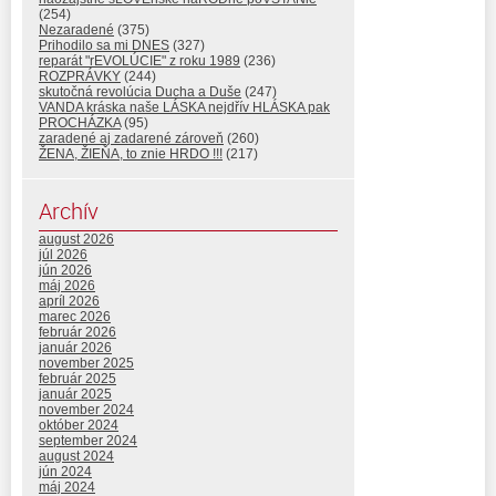
(254)
Nezaradené
(375)
Prihodilo sa mi DNES
(327)
reparát "rEVOLÚCIE" z roku 1989
(236)
ROZPRÁVKY
(244)
skutočná revolúcia Ducha a Duše
(247)
VANDA kráska naše LÁSKA nejdřív HLÁSKA pak
PROCHÁZKA
(95)
zaradené aj zadarené zároveň
(260)
ŽENA, ŽIEŇA, to znie HRDO !!!
(217)
Archív
august 2026
júl 2026
jún 2026
máj 2026
apríl 2026
marec 2026
február 2026
január 2026
november 2025
február 2025
január 2025
november 2024
október 2024
september 2024
august 2024
jún 2024
máj 2024