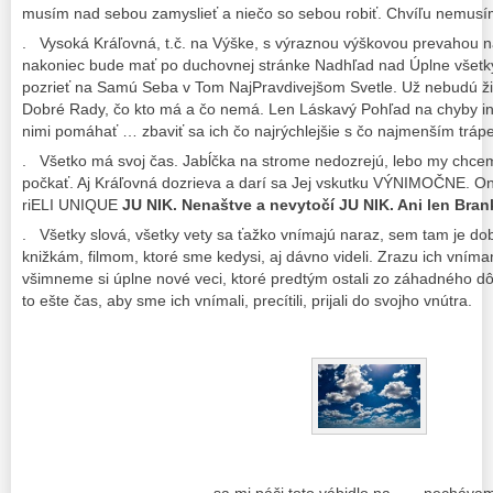
musím nad sebou zamyslieť a niečo so sebou robiť. Chvíľu nemusí
. Vysoká Kráľovná, t.č. na Výške, s výraznou výškovou prevahou n
nakoniec bude mať po duchovnej stránke Nadhľad nad Úplne všetk
pozrieť na Samú Seba v Tom NajPravdivejšom Svetle. Už nebudú žia
Dobré Rady, čo kto má a čo nemá. Len Láskavý Pohľad na chyby i
nimi pomáhať … zbaviť sa ich čo najrýchlejšie s čo najmenším tráp
. Všetko má svoj čas. Jabĺčka na strome nedozrejú, lebo my chcem
počkať. Aj Kráľovná dozrieva a darí sa Jej vskutku VÝNIMOČNE. O
riELI UNIQUE
JU NIK. Nenaštve a nevytočí JU NIK. Ani len Bran
. Všetky slová, všetky vety sa ťažko vnímajú naraz, sem tam je dobr
knižkám, filmom, ktoré sme kedysi, aj dávno videli. Zrazu ich vním
všimneme si úplne nové veci, ktoré predtým ostali zo záhadného d
to ešte čas, aby sme ich vnímali, precítili, prijali do svojho vnútra.
sa mi páči toto vábidlo na … , necháva