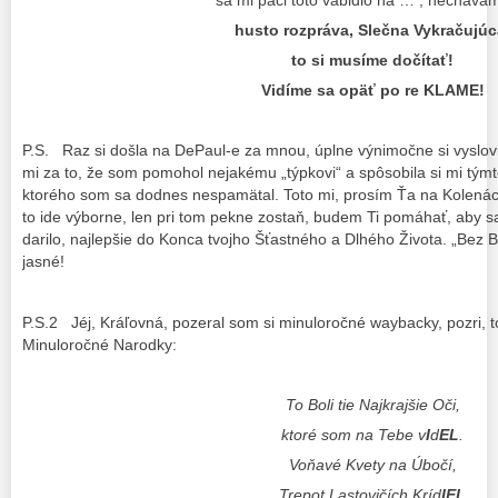
husto rozpráva, Slečna Vykračujúc
to si musíme dočítať!
Vidíme sa opäť po re KLAME!
P.S. Raz si došla na DePaul-e za mnou, úplne výnimočne si vyslov
mi za to, že som pomohol nejakému „týpkovi“ a spôsobila si mi týmt
ktorého som sa dodnes nespamätal. Toto mi, prosím Ťa na Kolenách,
to ide výborne, len pri tom pekne zostaň, budem Ti pomáhať, aby sa 
darilo, najlepšie do Konca tvojho Šťastného a Dlhého Života. „Bez
jasné!
P.S.2 Jéj, Kráľovná, pozeral som si minuloročné waybacky, pozri, 
Minuloročné Narodky:
To Boli tie Najkrajšie Oči,
ktoré som na Tebe v
I
d
EL
.
Voňavé Kvety na Úbočí,
Trepot Lastovičích Kríd
IEL