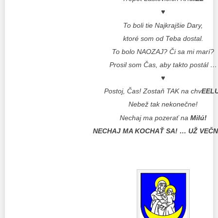
♥
To boli tie Najkrajšie Dary,
ktoré som od Teba dostal.
To bolo NAOZAJ? Či sa mi marí?
Prosil som Čas, aby takto postál …
♥
Postoj, Čas! Zostaň TAK na chv
EELU
Nebež tak nekonečne!
Nechaj ma pozerať na
Milú!
NECHAJ MA KOCHAŤ SA! … UŽ VEČN