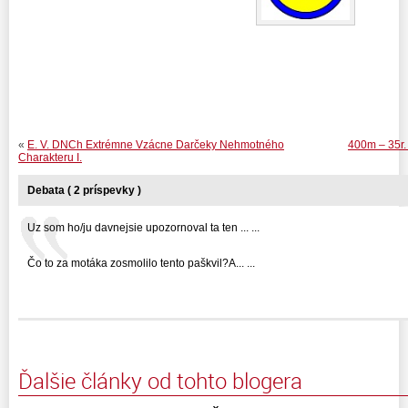
«
E. V. DNCh Extrémne Vzácne Darčeky Nehmotného
400m – 35r. 
Charakteru I.
Debata ( 2 príspevky )
Uz som ho/ju davnejsie upozornoval ta ten ... ...
Čo to za motáka zosmolilo tento paškvil?A... ...
Ďalšie články od tohto blogera