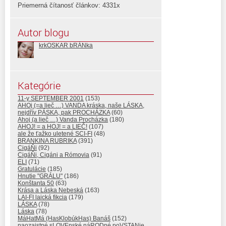
Priemerná čítanosť článkov: 4331x
Autor blogu
krkOSKAR bRÁNka
Kategórie
11-y SEPTEMBER 2001
(153)
AHOj (=a lieč …) VANDA kráska, naše LÁSKA,
nejdřív PÁSKA, pak PROCHÁZKA
(60)
Ahoj (a lieč …) Vanda Procházka
(180)
AHOJ! = a HOJ! = a LIEČ!
(107)
ale že ťažko uletené SCI-FI
(48)
BRANKINA RUBRIKA
(391)
CigáŇi
(92)
CigáŇi, Cigáni a Rómovia
(91)
ELI
(71)
Gratulácie
(185)
Hnutie "GRÁLU"
(186)
Konštanta 50
(63)
Krása a Láska Nebeská
(163)
LAI-FI laická fikcia
(179)
LÁSKA
(78)
Láska
(78)
MáHatMá (HasKlobúkHas) Banáš
(152)
naozajstné sLOVEnské náRODné poVSTANie