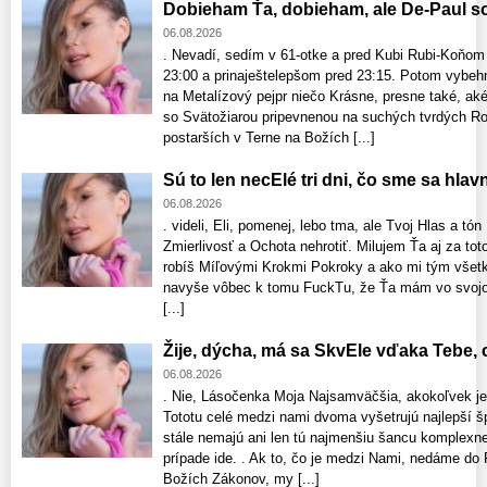
Dobieham Ťa, dobieham, ale De-Paul so
06.08.2026
. Nevadí, sedím v 61-otke a pred Kubi Rubi-Koňom
23:00 a prinaještelepšom pred 23:15. Potom vybe
na Metalízový pejpr niečo Krásne, presne také, aké
so Svätožiarou pripevnenou na suchých tvrdých Ro
postarších v Terne na Božích [...]
Sú to len necElé tri dni, čo sme sa hlav
06.08.2026
. videli, Eli, pomenej, lebo tma, ale Tvoj Hlas a tó
Zmierlivosť a Ochota nehrotiť. Milujem Ťa aj za to
robíš Míľovými Krokmi Pokroky a ako mi tým všetk
navyše vôbec k tomu FuckTu, že Ťa mám vo svojom
[...]
Žije, dýcha, má sa SkvEle vďaka Tebe,
06.08.2026
. Nie, Lásočenka Moja Najsamväčšia, akokoľvek je
Tototu celé medzi nami dvoma vyšetrujú najlepší š
stále nemajú ani len tú najmenšiu šancu komplexne
prípade ide. . Ak to, čo je medzi Nami, nedáme do P
Božích Zákonov, my [...]