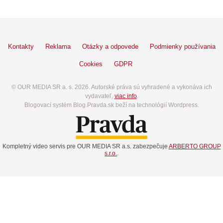
Kontakty
Reklama
Otázky a odpovede
Podmienky používania
Cookies
GDPR
© OUR MEDIA SR a. s. 2026. Autorské práva sú vyhradené a vykonáva ich
vydavateľ,
viac info
.
Blogovací systém Blog.Pravda.sk beží na technológií Wordpress.
Kompletný video servis pre OUR MEDIA SR a.s. zabezpečuje
ARBERTO GROUP
s.r.o.
.