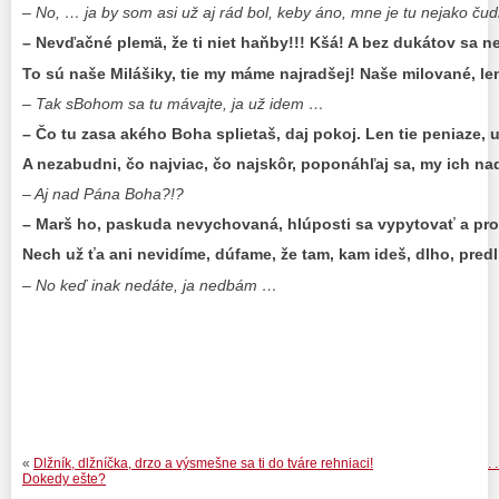
– No, … ja by som asi už aj rád bol, keby áno, mne je tu nejako čud
– Nevďačné plemä, že ti niet haňby!!! Kšá! A bez dukátov sa ne
To sú naše Milášiky, tie my máme najradšej! Naše milované, le
– Tak sBohom sa tu mávajte, ja už idem …
– Čo tu zasa akého Boha splietaš, daj pokoj. Len tie peniaze, u
A nezabudni, čo najviac, čo najskôr, poponáhľaj sa, my ich n
– Aj nad Pána Boha?!?
– Marš ho, paskuda nevychovaná, hlúposti sa vypytovať a pr
Nech už ťa ani nevidíme, dúfame, že tam, kam ideš, dlho, pred
– No keď inak nedáte, ja nedbám …
«
Dlžník, dlžníčka, drzo a výsmešne sa ti do tváre rehniaci!
. 
Dokedy ešte?