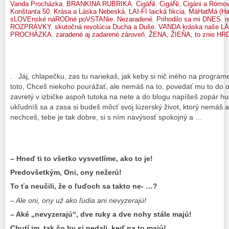
Vanda Procházka
,
BRANKINA RUBRIKA
,
CigáŇi
,
CigáŇi, Cigáni a Rómov
Konštanta 50
,
Krása a Láska Nebeská
,
LAI-FI laická fikcia
,
MáHatMá (Ha
sLOVEnské náRODné poVSTANie
,
Nezaradené
,
Prihodilo sa mi DNES
,
r
ROZPRÁVKY
,
skutočná revolúcia Ducha a Duše
,
VANDA kráska naše LÁ
PROCHÁZKA
,
zaradené aj zadarené zároveň
,
ŽENA, ŽIEŇA, to znie HRD
. Jáj, chlapečku, zas tu nariekaš, jak keby si nič iného na program
toto, Chceš niekoho pourážať, ale nemáš na to, povedať mu to do oč
zavretý v izbičke aspoň tutoka na nete a do blogu napíšeš zopár hus
ukľudníš sa a zasa si budeš môcť svoj lúzerský život, ktorý nemáš a
nechceš, tebe je tak dobre, si s ním navýsosť spokojný a …
– Hneď ti to všetko vysvetlíme, ako to je!
Predovšetkým, Oni, ony nežerú!
To ťa neučili, že o ľuďoch sa takto ne- …?
– Ale oni, ony už ako ľudia ani nevyzerajú!
– Aké „nevyzerajú“, dve ruky a dve nohy stále majú!
Chutí im, tak čo by si nedali, keď na to majú!