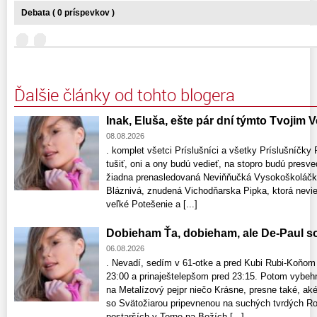
Debata ( 0 príspevkov )
Ďalšie články od tohto blogera
Inak, Eluša, ešte pár dní týmto Tvojim
08.08.2026
. komplet všetci Príslušníci a všetky Príslušníčky
tušiť, oni a ony budú vedieť, na stopro budú presv
žiadna prenasledovaná Neviňňučká Vysokoškoláčka
Bláznivá, znudená Vichodňarska Pipka, ktorá nevie,
veľké Potešenie a [...]
Dobieham Ťa, dobieham, ale De-Paul so
06.08.2026
. Nevadí, sedím v 61-otke a pred Kubi Rubi-Koňom
23:00 a prinaještelepšom pred 23:15. Potom vybe
na Metalízový pejpr niečo Krásne, presne také, aké
so Svätožiarou pripevnenou na suchých tvrdých Ro
postarších v Terne na Božích [...]