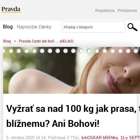
Registrácia
Prihlásenie
Blog
Najnovšie články
Najčítanejšie články
Blog
>
Pravda často tak bolí … alELIeči.
Najkomentovanejšie články
>
Vyžrať sa nad 100 kg jak prasa, to áno! Pomoc blížnemu? Ani Bohovi!
Zoznam blogov
Komerčné blogy
Vyžrať sa nad 100 kg jak prasa,
blížnemu? Ani Bohovi!
5. októbra 2020 14:14
, Prečítané 3 715x,
krkOSKAR bRÁNka
,
11-y SEP