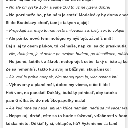
– No ale pri výške 160+ a váhe 100 to už nevyzerá dobre!
– No pozrimeže ho, pán nám je estét! Modelečky by doma chce
Si do Bratislavy choď, tam je takých ajajáj!
– Prejedajú sa, majú to namiesto milovania sa, biely sex to volajú!
– Ale pánko novú terminológiu vymýšľajú, závidíš im!!!
Daj si aj ty osem párkov, tri krémeše, napikuj sa do prasknutia
– Nie, ďakujem, ja si pekne po svojom budem, po kúsočkoch, málič
– No jasné, šetrílek a škrob, nedopraješ sebe, taký si isto aj k
Že sa nehanbíš, takto ku svojim blížnym, skupánisko!
– Ale veď ja práve naopak, čím menej zjem ja, viac ostane im!
– Výhovorky a plané reči, dobre my vieme, o čo ti ide!
Heš von, na panské! Dukáty, bubáky priniesť, aby tutoka
pani Grófka čo do nebíčkopapuľky mala!
– Ale keď mne sa nedá, ani len kľúče nemám, nedá sa mi večer vrát
– Nepyskuj, drzáň, ešte sa to bude sťažovať, vďačnosti v ňom
kúska nieto. Odkiaľ ty si, chlapče, há? Vyženieme ťa tam!