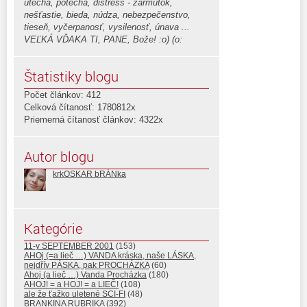
útecha, potecha, distress - zármutok,
nešťastie, bieda, núdza, nebezpečenstvo,
tieseň, vyčerpanosť, vysilenosť, únava ...
VEĽKÁ VĎAKA TI, PANE, Bože! :o) (o:
Štatistiky blogu
Počet článkov: 412
Celková čítanosť: 1780812x
Priemerná čítanosť článkov: 4322x
Autor blogu
krkOSKAR bRÁNka
Kategórie
11-y SEPTEMBER 2001
(153)
AHOj (=a lieč …) VANDA kráska, naše LÁSKA,
nejdřív PÁSKA, pak PROCHÁZKA
(60)
Ahoj (a lieč …) Vanda Procházka
(180)
AHOJ! = a HOJ! = a LIEČ!
(108)
ale že ťažko uletené SCI-FI
(48)
BRANKINA RUBRIKA
(392)