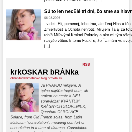
Sú to len necElé tri dni, čo sme sa hlav
06.08.2026
. videli, Eli, pomenej, lebo tma, ale Tvoj Hlas a tó
Zmierlivosť a Ochota nehrotiť. Milujem Ťa aj za to
robíš Míľovými Krokmi Pokroky a ako mi tým všetk
navyše vôbec k tomu FuckTu, že Ťa mám vo svojom
[...]
RSS
krkOSKAR bRÁNka
ebranitodshimatnoke.blog.pravda.sk
Ja PRAVDU milujem. A
úplne najšťastnejší som, ak
smiem na ceste k NEJ
sprevádzať KVANTUM
KRÁSNYCH SLOVENIEK,
Quantum Of SOLACE.
Solace, from Old French solas, from Latin
sōlācium "consolation", meaning comfort or
consolation in a time of distress. Consolation -