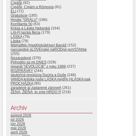
CigáŇi
(92)
CigáŇi, Cigáni a Rómovia
(91)
ELI
(72)
Gratulácie
(185)
Hnutie "GRÁLU"
(186)
Konštanta 50
(63)
Krása a Láska Nebeská
(164)
LAI-FI laická fikcia
(179)
LÁSKA
(79)
Láska
(79)
MáHatMá (HasKlobúkHas) Banáš
(152)
naozajstné sLOVEnské náRODné poVSTANie
(255)
Nezaradené
(376)
Prihodilo sa mi DNES
(328)
reparát "rEVOLÚCIE" z roku 1989
(237)
ROZPRÁVKY
(244)
skutočná revolúcia Ducha a Duše
(248)
VANDA kráska naše LÁSKA nejdřív HLÁSKA pak
PROCHÁZKA
(95)
zaradené aj zadarené zároveň
(261)
ŽENA, ŽIEŇA, to znie HRDO !!!
(218)
Archív
august 2026
júl 2026
jún 2026
máj 2026
apríl 2026