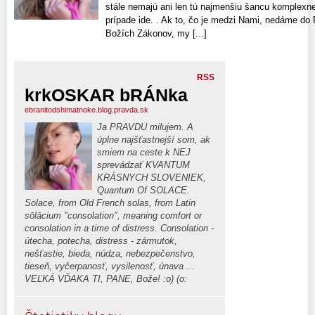
stále nemajú ani len tú najmenšiu šancu komplexne
prípade ide. . Ak to, čo je medzi Nami, nedáme do P
Božích Zákonov, my [...]
RSS
krkOSKAR bRÁNka
ebranitodshimatnoke.blog.pravda.sk
Ja PRAVDU milujem. A
úplne najšťastnejší som, ak
smiem na ceste k NEJ
sprevádzať KVANTUM
KRÁSNYCH SLOVENIEK,
Quantum Of SOLACE.
Solace, from Old French solas, from Latin
sōlācium "consolation", meaning comfort or
consolation in a time of distress. Consolation -
útecha, potecha, distress - zármutok,
nešťastie, bieda, núdza, nebezpečenstvo,
tieseň, vyčerpanosť, vysilenosť, únava ...
VEĽKÁ VĎAKA TI, PANE, Bože! :o) (o: