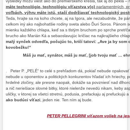
výsledky môžu viesť ako do premiérskeho kresla, tak aj do pekla –
máte technológie, technológiu víťazstva v(o)
parlamentných, pr
voľbách, výhru máte istú, stačí dodržiavať technologický pos
Teda, hrajte sa na koho chcete, aj na Igora, ale nezabudnite, že pá
celkom iný ako najbohatšie rodiny sveta alebo Ďuri Soros. Pánom
mienku každého chlapa, keď sa s tlstým bruchom po sprche pretŕča
brucho ako Marián Ká a sebaoslavujúc kričiac na najkrajšieho chla
malý synček odvedľa, počujúc to, kričí tatovi: „Ave ja by som 
kovobežku!“
Máš ju mať, synátor, máš ju mať, [job tvoju mať … e
. Peter P. „PELÉ“ to celé s prehľadom dá, pokiaľ nebude opakovať
nebude u oponentov a politických konkurentov hľadať ich hriechy, pr
hrdelné zločiny, ale presne naopak, dokáže sa povzniesť nad dlhor
a nič neriešiace slovné bitky, ktoré nielenže nevedú nikam, keby as
uličky, v ktorej sa všetci stretnú, podusia, prefackaju aj prefuckujú a
ako budúci víťazi
, jeden nie. Ten ním aj bude.
PETER PELLEGRINI víťazom volieb na jes