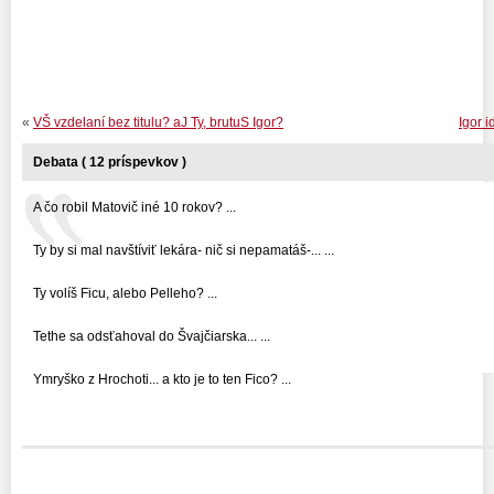
«
VŠ vzdelaní bez titulu? aJ Ty, brutuS Igor?
Igor i
Debata ( 12 príspevkov )
A čo robil Matovič iné 10 rokov? ...
Ty by si mal navštíviť lekára- nič si nepamatáš-... ...
Ty volíš Ficu, alebo Pelleho? ...
Tethe sa odsťahoval do Švajčiarska... ...
Ymryško z Hrochoti... a kto je to ten Fico? ...