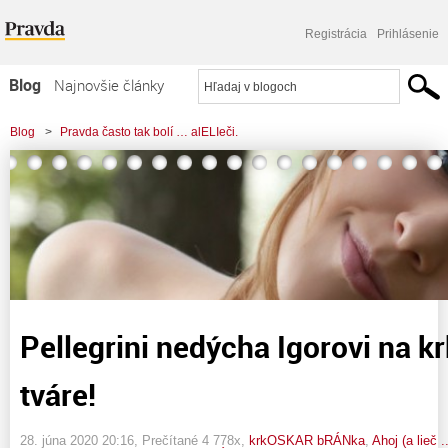
Registrácia
Prihlásenie
Blog
Najnovšie články
Najčítanejšie články
Blog
>
Pravda často tak bolí … alELIeči.
Najkomentovanejšie články
>
Pellegrini nedýcha Igorovi na krk! Rovno do tváre!
Zoznam blogov
Komerčné blogy
Pellegrini nedýcha Igorovi na k
tváre!
28. júna 2020 20:16
, Prečítané 4 778x,
krkOSKAR bRÁNka
,
Ahoj (a lieč 