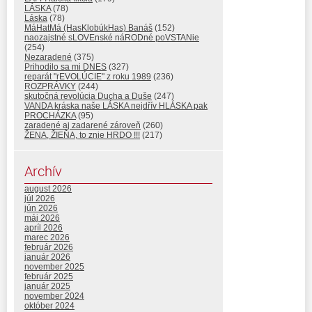
LÁSKA
(78)
Láska
(78)
MáHatMá (HasKlobúkHas) Banáš
(152)
naozajstné sLOVEnské náRODné poVSTANie
(254)
Nezaradené
(375)
Prihodilo sa mi DNES
(327)
reparát "rEVOLÚCIE" z roku 1989
(236)
ROZPRÁVKY
(244)
skutočná revolúcia Ducha a Duše
(247)
VANDA kráska naše LÁSKA nejdřív HLÁSKA pak
PROCHÁZKA
(95)
zaradené aj zadarené zároveň
(260)
ŽENA, ŽIEŇA, to znie HRDO !!!
(217)
Archív
august 2026
júl 2026
jún 2026
máj 2026
apríl 2026
marec 2026
február 2026
január 2026
november 2025
február 2025
január 2025
november 2024
október 2024