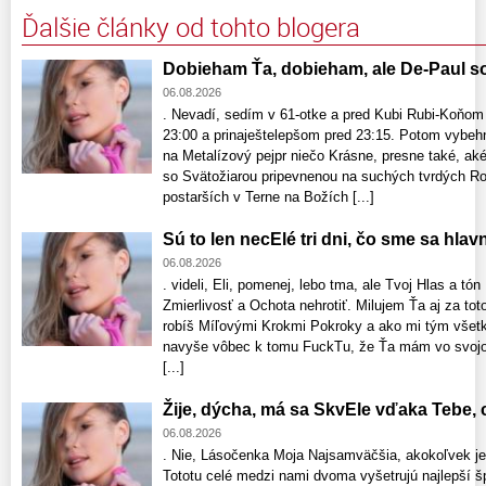
Ďalšie články od tohto blogera
Dobieham Ťa, dobieham, ale De-Paul so
06.08.2026
. Nevadí, sedím v 61-otke a pred Kubi Rubi-Koňom
23:00 a prinaještelepšom pred 23:15. Potom vybe
na Metalízový pejpr niečo Krásne, presne také, aké
so Svätožiarou pripevnenou na suchých tvrdých Ro
postarších v Terne na Božích [...]
Sú to len necElé tri dni, čo sme sa hlav
06.08.2026
. videli, Eli, pomenej, lebo tma, ale Tvoj Hlas a tó
Zmierlivosť a Ochota nehrotiť. Milujem Ťa aj za to
robíš Míľovými Krokmi Pokroky a ako mi tým všetk
navyše vôbec k tomu FuckTu, že Ťa mám vo svojom
[...]
Žije, dýcha, má sa SkvEle vďaka Tebe,
06.08.2026
. Nie, Lásočenka Moja Najsamväčšia, akokoľvek je
Tototu celé medzi nami dvoma vyšetrujú najlepší š