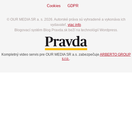
Cookies
GDPR
© OUR MEDIA SR a. s. 2026. Autorské práva sú vyhradené a vykonáva ich
vydavateľ,
viac info
.
Blogovací systém Blog.Pravda.sk beží na technológií Wordpress.
Kompletný video servis pre OUR MEDIA SR a.s. zabezpečuje
ARBERTO GROUP
s.r.o.
.