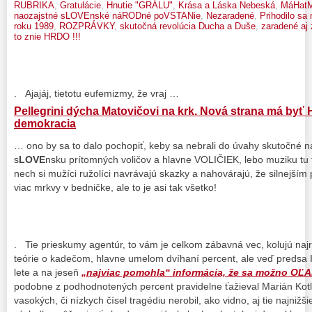
RUBRIKA
,
Gratulácie
,
Hnutie "GRÁLU"
,
Krása a Láska Nebeská
,
MáHatM
naozajstné sLOVEnské náRODné poVSTANie
,
Nezaradené
,
Prihodilo s
roku 1989
,
ROZPRÁVKY
,
skutočná revolúcia Ducha a Duše
,
zaradené aj
to znie HRDO !!!
. Ajajáj, tietotu eufemizmy, že vraj …
Pellegrini dýcha Matovičovi na krk. Nová strana má byť 
demokracia
… ono by sa to dalo pochopiť, keby sa nebrali do úvahy skutočné n
s
LOVE
nsku prítomných voličov a hlavne VOLIČIEK, lebo muziku tu 
nech si mužíci ružolíci navrávajú skazky a nahovárajú, že silnejším
viac mrkvy v bedničke, ale to je asi tak všetko!
. Tie prieskumy agentúr, to vám je celkom zábavná vec, kolujú naj
teórie o kadečom, hlavne umelom dvíhaní percent, ale veď predsa I
lete a na jeseň
„najviac pomohla“ informácia, že sa možno OĽ
podobne z podhodnotených percent pravidelne ťažieval Marián Kot
vasokých, či nízkych čísel tragédiu nerobil, ako vidno, aj tie najni