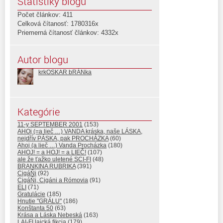
Štatistiky blogu
Počet článkov: 411
Celková čítanosť: 1780316x
Priemerná čítanosť článkov: 4332x
Autor blogu
krkOSKAR bRÁNka
Kategórie
11-y SEPTEMBER 2001
(153)
AHOj (=a lieč …) VANDA kráska, naše LÁSKA,
nejdřív PÁSKA, pak PROCHÁZKA
(60)
Ahoj (a lieč …) Vanda Procházka
(180)
AHOJ! = a HOJ! = a LIEČ!
(107)
ale že ťažko uletené SCI-FI
(48)
BRANKINA RUBRIKA
(391)
CigáŇi
(92)
CigáŇi, Cigáni a Rómovia
(91)
ELI
(71)
Gratulácie
(185)
Hnutie "GRÁLU"
(186)
Konštanta 50
(63)
Krása a Láska Nebeská
(163)
LAI-FI laická fikcia
(179)