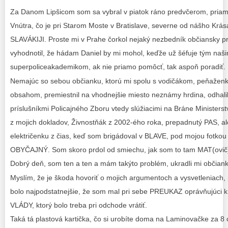
Za Danom Lipšicom som sa vybral v piatok ráno predvčerom, priam
Vnútra, čo je pri Starom Moste v Bratislave, severne od nášho Krás
SLAVÁKIJI. Proste mi v Prahe čorkol nejaký nezbedník občiansky p
vyhodnotil, že hádam Daniel by mi mohol, keďže už šéfuje tým na
superpoliceakademikom, ak nie priamo pomôcť, tak aspoň poradiť.
Nemajúc so sebou občianku, ktorú mi spolu s vodičákom, peňaženk
obsahom, premiestnil na vhodnejšie miesto neznámy hrdina, odhali
príslušníkmi Policajného Zboru vtedy slúžiacimi na Bráne Ministers
z mojich dokladov, Živnostňák z 2002-ého roka, prepadnutý PAS, al
električenku z čias, keď som brigádoval v BLAVE, pod mojou fotkou
OBYČAJNÝ. Som skoro prdol od smiechu, jak som to tam MAT(ovič)
Dobrý deň, som ten a ten a mám takýto problém, ukradli mi občianku
Myslím, že je škoda hovoriť o mojich argumentoch a vysvetleniach
bolo najpodstatnejšie, že som mal pri sebe PREUKAZ oprávňujúci 
VLÁDY, ktorý bolo treba pri odchode vrátiť.
Taká tá plastová kartička, čo si urobíte doma na Laminovačke za 8 