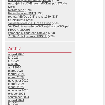
MáHatMá (HasKlobúkHas) Banáš
(153)
naozajstné sLOVEnské náRODné poVSTANie
(256)
Nezaradené
(378)
Prihodilo sa mi DNES
(330)
reparát "rEVOLÚCIE" z roku 1989
(238)
ROZPRÁVKY
(245)
skutočná revolúcia Ducha a Duše
(250)
VANDA kráska naše LÁSKA nejdřív HLÁSKA pak
PROCHÁZKA
(95)
zaradené aj zadarené zároveň
(263)
ŽENA, ŽIEŇA, to znie HRDO !!!
(220)
Archív
august 2026
júl 2026
jún 2026
máj 2026
apríl 2026
marec 2026
február 2026
január 2026
november 2025
február 2025
január 2025
november 2024
október 2024
september 2024
august 2024
jún 2024