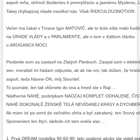
aspoň mňa, strhnúť študentov k premýšľaniu a jasnému Mysleniu,
Takej chýbajúcej všade navôkol nás. Však RIDICULOUSNOTION.
Večer ma čakal v Trnave Igor MATOVIČ, ale to bolo ešte málo hodín
na ÚRADE VLÁDY a v PARLAMENTE, ale o tom v ďalšom článku
o AROGANCII MOCI.
Poobede som sa zastavil na Zlatých Pieskoch. Zaspal som v električ
sen, moralisti mi hádam odpustia, ak ak nie oni, tak dúfam, že hri
aspoň, teda hlavne ON, môj Stvoriteľ.
To poznáte, len tak vkĺznete do sna a hneď ste v Raji …
Nádherné NAHÉ, podotýkam NAOZAJ KOMPLET ODHALENÉ, Č
NAHÉ DOKONALÉ ŽENSKÉ TELÁ NEVÍDANEJ KRÁSY A DYCHBER
Ak mám ísť po smrti do večného ohňa a byť zatratený, ten Snový obr
Spomeniem len štyri, alebolo ich tam oveľa viac …
1. Prvá DREAM modelka 90-60-90, telo opálené akoby ste videli p