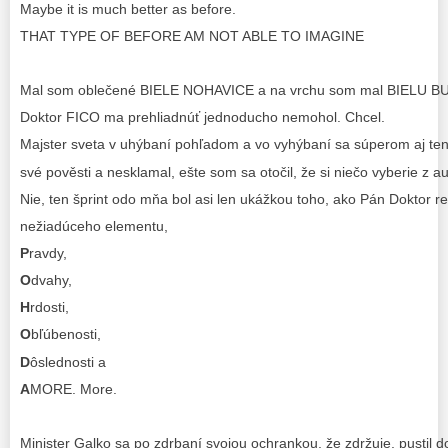
Maybe it is much better as before.
THAT TYPE OF BEFORE AM NOT ABLE TO IMAGINE
Mal som oblečené BIELE NOHAVICE a na vrchu som mal BIELU B
Doktor FICO ma prehliadnúť jednoducho nemohol. Chcel.
Majster sveta v uhýbaní pohľadom a vo vyhýbaní sa súperom aj tent
své pověsti a nesklamal, ešte som sa otočil, že si niečo vyberie z aut
Nie, ten šprint odo mňa bol asi len ukážkou toho, ako Pán Doktor r
nežiadúceho elementu,
P
ravdy,
O
dvahy,
H
rdosti,
O
bľúbenosti,
D
ôslednosti a
A
MORE. More.
Minister Galko sa po zdrbaní svojou ochrankou, že zdržuje, pustil d