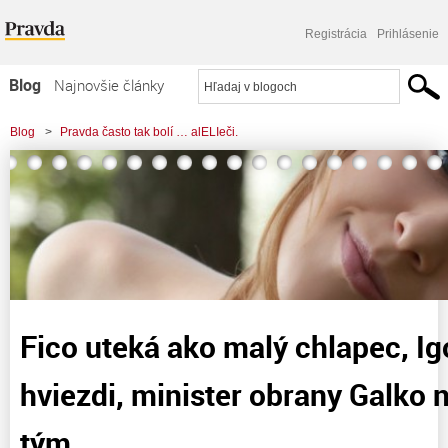
Registrácia
Prihlásenie
Blog
Najnovšie články
Najčítanejšie články
Blog
>
Pravda často tak bolí … alELIeči.
Najkomentovanejšie články
>
Fico uteká ako malý chlapec, Igor Matovič hviezdi, minister obrany Galko
Zoznam blogov
niečo medzi tým . . .
Komerčné blogy
Fico uteká ako malý chlapec, Ig
hviezdi, minister obrany Galko 
tým . . .