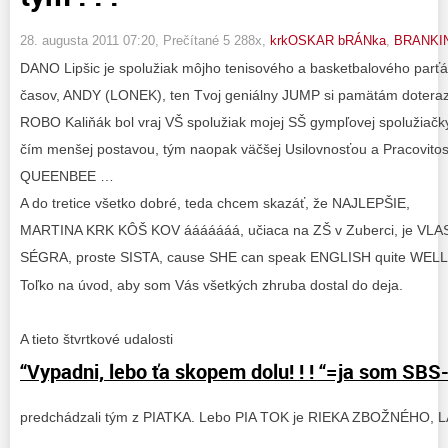
28. augusta 2011 07:20
, Prečítané 5 288x,
krkOSKAR bRÁNka
,
BRANKI
DANO Lipšic je spolužiak môjho tenisového a basketbalového parťá
časov, ANDY (LONEK), ten Tvoj geniálny JUMP si pamätám dotera
ROBO Kaliňák bol vraj VŠ spolužiak mojej SŠ gympľovej spolužiačk
čím menšej postavou, tým naopak väčšej Usilovnosťou a Pracovitos
QUEENBEE …
A do tretice všetko dobré, teda chcem skazáť, že NAJLEPŠIE,
MARTINA KRK KÔŠ KOV ááááááá, učiaca na ZŠ v Zuberci, je V
SÉGRA, proste SISTA, cause SHE can speak ENGLISH quite WELL
Toľko na úvod, aby som Vás všetkých zhruba dostal do deja.
A tieto štvrtkové udalosti
“Vypadni, lebo ťa skopem dolu! ! ! “=ja som SBS
predchádzali tým z PIATKA. Lebo PIA TOK je RIEKA ZBOŽNÉHO,