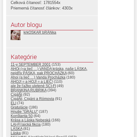
Celková čítanosť: 1781554x
Priemerná čítanosť článkov: 4303x
Autor blogu
krkOSKAR bRÁNka
Kategórie
11-y SEPTEMBER 2001
(153)
AHOj (=a lieč …) VANDA kráska, naše LÁSKA,
nejdřív PÁSKA, pak PROCHÁZKA
(60)
Ahoj (a lieč …) Vanda Procházka
(180)
AHOJ! = a HOJ! = a LIEČ!
(110)
ale že ťažko uletené SCI-FI
(49)
BRANKINA RUBRIKA
(394)
CigáŇi
(92)
CigáŇi, Cigáni a Rómovia
(91)
ELI
(74)
Gratulácie
(186)
Hnutie "GRÁLU"
(187)
Konštanta 50
(64)
Krása a Láska Nebeská
(166)
LAI-FI laická fikcia
(180)
LÁSKA
(81)
Láska
(81)