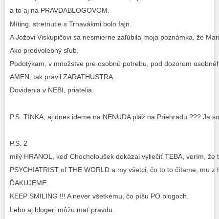
a to aj na PRAVDABLOGOVOM.
Míting, stretnutie s Trnavákmi bolo fajn.
A Jožovi Viskupičovi sa nesmierne zaľúbila moja poznámka, že Mar
Ako predvolebný sľub.
Podotýkam, v množstve pre osobnú potrebu, pod dozorom osobného
AMEN, tak pravil ZARATHUSTRA.
Dovidenia v NEBI, priatelia.
P.S. TINKA, aj dnes ideme na NENUDA pláž na Priehradu ??? Ja so
P.S. 2
milý HRANOL, keď Chocholoušek dokázal vyliečiť TEBA, verím, že 
PSYCHIATRIST of THE WORLD a my všetci, čo to to čítame, mu z h
ĎAKUJEME.
KEEP SMILING !!! A never všetkému, čo píšu PO blogoch.
Lebo aj blogeri môžu mať pravdu.