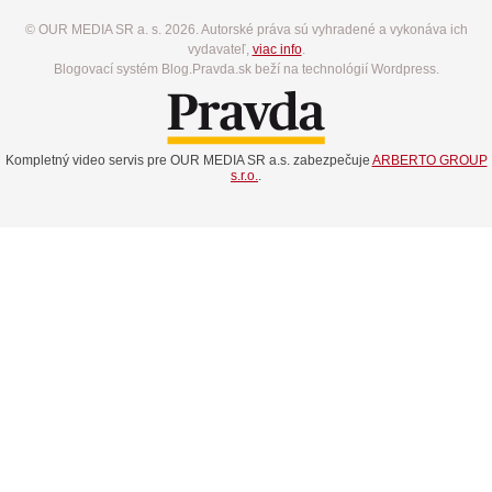
© OUR MEDIA SR a. s. 2026. Autorské práva sú vyhradené a vykonáva ich
vydavateľ,
viac info
.
Blogovací systém Blog.Pravda.sk beží na technológií Wordpress.
Kompletný video servis pre OUR MEDIA SR a.s. zabezpečuje
ARBERTO GROUP
s.r.o.
.