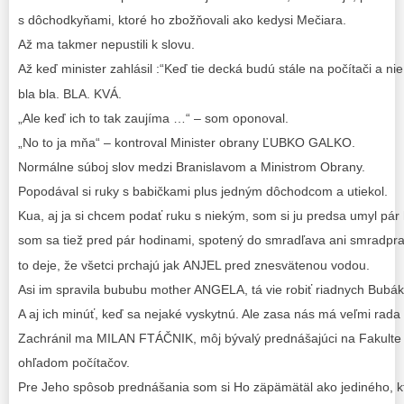
s dôchodkyňami, ktoré ho zbožňovali ako kedysi Mečiara.
Až ma takmer nepustili k slovu.
Až keď minister zahlásil :“Keď tie decká budú stále na počítači a ni
bla bla. BLA. KVÁ.
„Ale keď ich to tak zaujíma …“ – som oponoval.
„No to ja mňa“ – kontroval Minister obrany ĽUBKO GALKO.
Normálne súboj slov medzi Branislavom a Ministrom Obrany.
Popodával si ruky s babičkami plus jedným dôchodcom a utiekol.
Kua, aj ja si chcem podať ruku s niekým, som si ju predsa umyl pár
som sa tiež pred pár hodinami, spotený do smradľava ani smradpra
to deje, že všetci prchajú jak ANJEL pred znesvätenou vodou.
Asi im spravila bububu mother ANGELA, tá vie robiť riadnych Bubák
A aj ich minúť, keď sa nejaké vyskytnú. Ale zasa nás má veľmi rada
Zachránil ma MILAN FTÁČNIK, môj bývalý prednášajúci na Fakult
ohľadom počítačov.
Pre Jeho spôsob prednášania som si Ho zäpämätäl ako jediného, kt