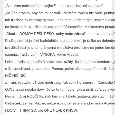
„A to Vám mám dať zo svojho?“ – znela duchaplná odpoveď.
„Ja Vás prosím, aby ste mi poradili, čo mám robiť a nie Vaše peniaz
tak trochen by the way aj moje, lebo som k nim prispel svojim dielo
na lístok som už určite do pokladníc Vnútorného Ministerstva prispe
„Choďte DOMOV PEŠI, PEŠO, nohy máte zdravé“ – znela odpoveď 
Radšej som si ja išiel kadeľahšie, s akademikmi je ťažké sa dohodnú
ich dôležitosť je priamo úmerná množstvu teroristov na jeden km š
územia.. Takže veľmi VYSOKÁ. Veľmi Vysoká.
Lebo terorista je podľa štátnej moci každý, čo ich denne bombardu
o Spravodlivosť, prosbami o Pomoc, psími očami aspoň o kulilinček
NIČ NIČ NIČ.
Zmizni, vypadni, už viac neotravuj. Tak som šiel smerom Námestie 
OJOJ, zasa nejaké davy, čo sa to tam deje, akosi príliš veľa vojako
Neviem, či aj ROBČI Kaliňák tam mal takúto zostavu, ale stavím 10 
CéDečiek, že nie. Vážne, môže existovať ešte srandovnejšia Acade
I DON’T THINK SO, ale ONE NEVER KNOW.