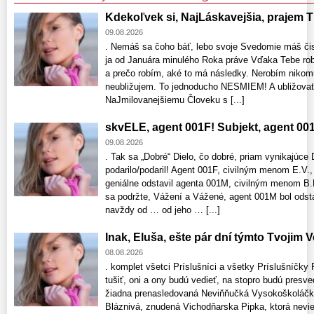
Kdekoľvek si, NajLáskavejšia, prajem Ti
09.08.2026
. Nemáš sa čoho báť, lebo svoje Svedomie máš čist
ja od Januára minulého Roka práve Vďaka Tebe ro
a prečo robím, aké to má následky. Nerobím nikom
neubližujem. To jednoducho NESMIEM! A ubližovať,
NaJmilovanejšiemu Človeku s [...]
skvELE, agent 001F! Subjekt, agent 0
09.08.2026
. Tak sa „Dobré“ Dielo, čo dobré, priam vynikajúc
podarilo/podaril! Agent 001F, civilným menom E.V., 
geniálne odstavil agenta 001M, civilným menom B.K.
sa podržte, Vážení a Vážené, agent 001M bol odst
navždy od … od jeho … [...]
Inak, Eluša, ešte pár dní týmto Tvojim
08.08.2026
. komplet všetci Príslušníci a všetky Príslušníčky
tušiť, oni a ony budú vedieť, na stopro budú presv
žiadna prenasledovaná Neviňňučká Vysokoškoláčka
Bláznivá, znudená Vichodňarska Pipka, ktorá nevie,