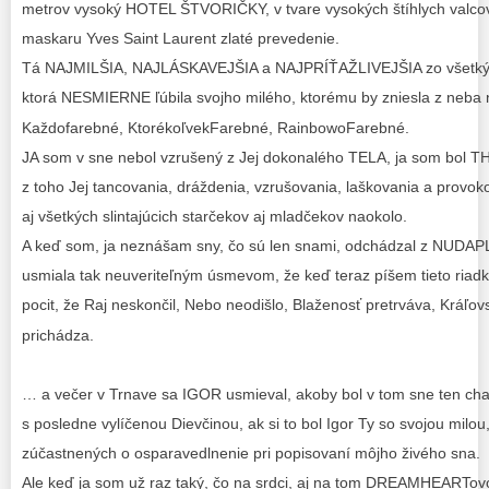
metrov vysoký HOTEL ŠTVORIČKY, v tvare vysokých štíhlych valco
maskaru Yves Saint Laurent zlaté prevedenie.
Tá NAJMILŠIA, NAJLÁSKAVEJŠIA a NAJPRÍŤAŽLIVEJŠIA zo všetký
ktorá NESMIERNE ľúbila svojho milého, ktorému by zniesla z neba 
Každofarebné, KtorékoľvekFarebné, RainbowoFarebné.
JA som v sne nebol vzrušený z Jej dokonalého TELA, ja som bol
z toho Jej tancovania, dráždenia, vzrušovania, laškovania a provoko
aj všetkých slintajúcich starčekov aj mladčekov naokolo.
A keď som, ja neznášam sny, čo sú len snami, odchádzal z NUDAP
usmiala tak neuveriteľným úsmevom, že keď teraz píšem tieto riadk
pocit, že Raj neskončil, Nebo neodišlo, Blaženosť pretrváva, Kráľo
prichádza.
… a večer v Trnave sa IGOR usmieval, akoby bol v tom sne ten cha
s posledne vylíčenou Dievčinou, ak si to bol Igor Ty so svojou milo
zúčastnených o osparavedlnenie pri popisovaní môjho živého sna.
Ale keď ja som už raz taký, čo na srdci, aj na tom DREAMHEARTo