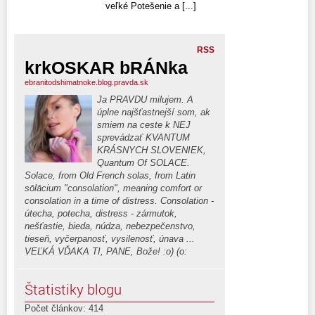
veľké Potešenie a [...]
RSS
krkOSKAR bRÁNka
ebranitodshimatnoke.blog.pravda.sk
Ja PRAVDU milujem. A
úplne najšťastnejší som, ak
smiem na ceste k NEJ
sprevádzať KVANTUM
KRÁSNYCH SLOVENIEK,
Quantum Of SOLACE.
Solace, from Old French solas, from Latin
sōlācium "consolation", meaning comfort or
consolation in a time of distress. Consolation -
útecha, potecha, distress - zármutok,
nešťastie, bieda, núdza, nebezpečenstvo,
tieseň, vyčerpanosť, vysilenosť, únava ...
VEĽKÁ VĎAKA TI, PANE, Bože! :o) (o:
Štatistiky blogu
Počet článkov: 414