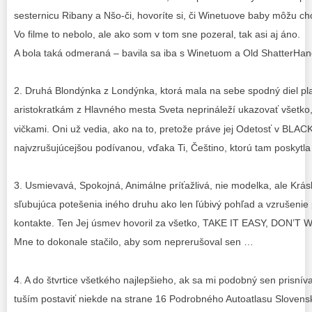
sesternicu Ribany a Nšo-či, hovoríte si, či Winetuove baby môžu ch
Vo filme to nebolo, ale ako som v tom sne pozeral, tak asi aj áno.
A bola taká odmeraná – bavila sa iba s Winetuom a Old ShatterHan
2. Druhá Blondýnka z Londýnka, ktorá mala na sebe spodný diel pla
aristokratkám z Hlavného mesta Sveta neprináleží ukazovať všetko
vičkami. Oni už vedia, ako na to, pretože práve jej Odetosť v BLA
najvzrušujúcejšou podívanou, vďaka Ti, Češtino, ktorú tam poskytl
3. Usmievavá, Spokojná, Animálne príťažlivá, nie modelka, ale Krás
sľubujúca potešenia iného druhu ako len ľúbivý pohľad a vzrušeni
kontakte. Ten Jej úsmev hovoril za všetko, TAKE IT EASY, DON’
Mne to dokonale stačilo, aby som neprerušoval sen …
4. A do štvrtice všetkého najlepšieho, ak sa mi podobný sen prisnív
tuším postaviť niekde na strane 16 Podrobného Autoatlasu Slovens