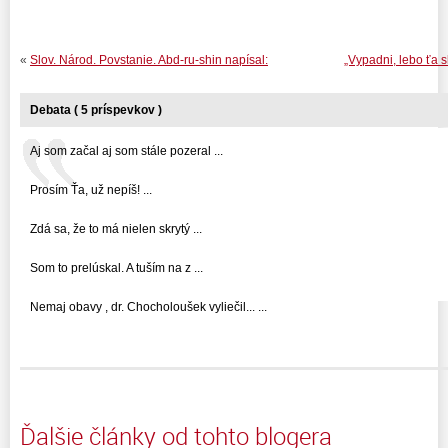
«
Slov. Národ. Povstanie. Abd-ru-shin napísal:
„Vypadni, lebo ťa s
Debata ( 5 príspevkov )
Aj som začal aj som stále pozeral ...
Prosím Ťa, už nepíš! ...
Zdá sa, že to má nielen skrytý ...
Som to prelúskal. A tuším na z ...
Nemaj obavy , dr. Chocholoušek vyliečil... ...
Ďalšie články od tohto blogera