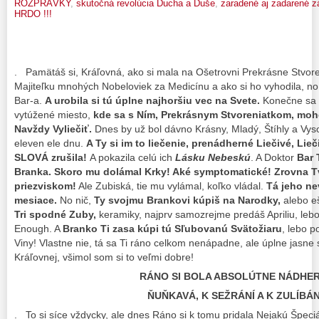
ROZPRÁVKY
,
skutočná revolúcia Ducha a Duše
,
zaradené aj zadarené z
HRDO !!!
. Pamätáš si, Kráľovná, ako si mala na Ošetrovni Prekrásne Stvore
Majiteľku mnohých Nobeloviek za Medicínu a ako si ho vyhodila, no
Bar-a.
A urobila si tú úplne najhoršiu vec na Svete.
Konečne sa p
vytúžené miesto,
kde sa s Ním, Prekrásnym Stvoreniatkom, moho
Navždy Vyliečiť.
Dnes by už bol dávno Krásny, Mladý, Štíhly a Vys
eleven ele dnu.
A Ty si im to liečenie, prenádherné Liečivé, Lie
SLOVÁ zrušila!
A pokazila celú ich
Lásku Nebeskú
. A Doktor
Bar 
Branka. Skoro mu dolámal Krky! Aké symptomatické! Zrovna T
priezviskom!
Ale Zubiská, tie mu vylámal, koľko vládal.
Tá jeho ne
mesiace.
No nič,
Ty svojmu Brankovi kúpiš na Narodky,
alebo e
Tri spodné Zuby,
keramiky, najprv samozrejme predáš Apriliu, lebo
Enough. A
Branko Ti zasa kúpi tú Sľubovanú Svätožiaru
, lebo p
Viny! Vlastne nie, tá sa Ti ráno celkom nenápadne, ale úplne jasn
Kráľovnej, všimol som si to veľmi dobre!
RÁNO SI BOLA ABSOLÚTNE NÁDHER
ŇUŇKAVÁ, K SEŽRÁNÍ A K ZULÍBÁNÍ
. To si síce vždycky, ale dnes Ráno si k tomu pridala Nejakú Špeci