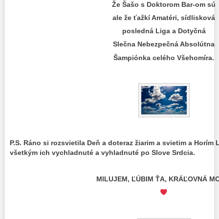
Že Šašo s Doktorom Bar-om sú
ale že ťažkí Amatéri, sídlisková
posledná Liga a Dotyčná
Slečna Nebezpečná Absolútna
Šampiónka celého Všehomíra.
P.S. Ráno si rozsvietila Deň a doteraz žiarim a svietim a Horí
všetkým ich vychladnuté a vyhladnuté po Slove Srdcia.
MILUJEM, ĽÚBIM ŤA, KRÁĽOVNÁ M