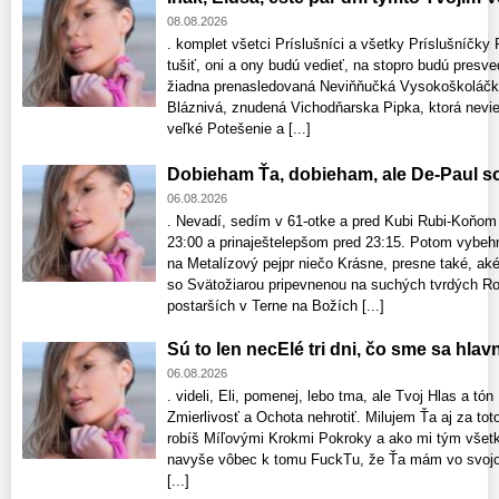
08.08.2026
. komplet všetci Príslušníci a všetky Príslušníčky
tušiť, oni a ony budú vedieť, na stopro budú presv
žiadna prenasledovaná Neviňňučká Vysokoškoláčka
Bláznivá, znudená Vichodňarska Pipka, ktorá nevie,
veľké Potešenie a [...]
Dobieham Ťa, dobieham, ale De-Paul so
06.08.2026
. Nevadí, sedím v 61-otke a pred Kubi Rubi-Koňom
23:00 a prinaještelepšom pred 23:15. Potom vybe
na Metalízový pejpr niečo Krásne, presne také, aké
so Svätožiarou pripevnenou na suchých tvrdých Ro
postarších v Terne na Božích [...]
Sú to len necElé tri dni, čo sme sa hlav
06.08.2026
. videli, Eli, pomenej, lebo tma, ale Tvoj Hlas a tó
Zmierlivosť a Ochota nehrotiť. Milujem Ťa aj za to
robíš Míľovými Krokmi Pokroky a ako mi tým všetk
navyše vôbec k tomu FuckTu, že Ťa mám vo svojom
[...]