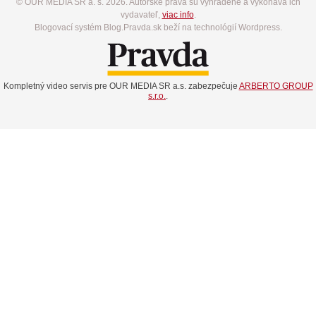
© OUR MEDIA SR a. s. 2026. Autorské práva sú vyhradené a vykonáva ich
vydavateľ,
viac info
.
Blogovací systém Blog.Pravda.sk beží na technológií Wordpress.
Kompletný video servis pre OUR MEDIA SR a.s. zabezpečuje
ARBERTO GROUP
s.r.o.
.