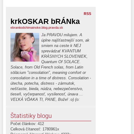
RSS
krkOSKAR bRÁNka
ebranitodshimatnoke.blog.pravda.sk
Ja PRAVDU milujem. A
úplne najšťastnejší som, ak
smiem na ceste k NEJ
sprevádzať KVANTUM
KRÁSNYCH SLOVENIEK,
Quantum Of SOLACE.
Solace, from Old French solas, from Latin
sōlācium "consolation", meaning comfort or
consolation in a time of distress. Consolation -
útecha, potecha, distress - zármutok,
nešťastie, bieda, núdza, nebezpečenstvo,
tieseň, vyčerpanosť, vysilenosť, únava ...
VEĽKÁ VĎAKA TI, PANE, Bože! :o) (o:
Štatistiky blogu
Počet článkov: 412
Celková čítanosť: 1780961x