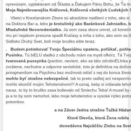
vyrevúvam, vyplakávam od Šťastia a Ďakujem Pánu Bohu, že Ťa má
Moja Najmilovanejšia Kráľovná, Kráľovná všetkých Ľudských 
. Všetci v Kresťanskom Zbore sú absolútne nadšení z toho, ako si h
na Doktora Bar-a, lebo
je krotulinký ako Baránkové Jahniatko, 
Mladulinké Novorodeniatko.
Ja som zasa skoro umrel, už konečn
mu pri nejakom presune spadli Kraťasy a mňa z toho, ako som sa iš
Sídlisko Druhý Svet, bolí moje bruško ešte teraz.
. Budem potrebovať Tvoju Špeciálnu opateru, pofúkať, pohl
Pusinku.
Tú biELU sladkú z obchodu mám na mysli ofkórz. Tá Tvo
tvarovaná pussynka
(pardon, neviem, ako sa táto zdrobnELInka pí
zvrátene, nechutne a odporne sexistické, toto je definitíva na doživ
prinajmenšom na Psychinu bez možnosti odísť z nej do konca život
mohlo byť strašne nebezpečné
, tak to preto radšej ani nespomí
mohlo skončiť mojim Tehotenstvom!!! A uznaj, keby si vídavala tehotn
naraz, to by to bruško zasa bolievalo od Smiechu Teba! A musel b
ja a to by som nemohol, lebo moje tehotenstvo a vysoké riziko potr
potomkov.
a na Záver Jedna strašne Ťažká Háda
Ktoré Dievča, ktorá Žena robila
donedávna Najväčšiu Zlobu na Sve