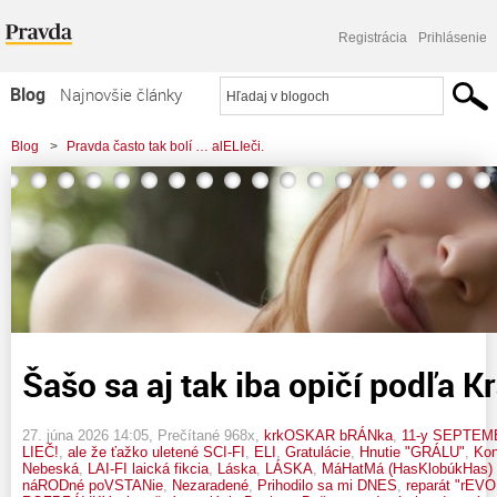
Registrácia
Prihlásenie
Blog
Najnovšie články
Najčítanejšie články
Blog
>
Pravda často tak bolí … alELIeči.
Najkomentovanejšie články
>
Šašo sa aj tak iba opičí podľa Kráľovnej.
Zoznam blogov
Komerčné blogy
Šašo sa aj tak iba opičí podľa K
27. júna 2026 14:05
, Prečítané 968x,
krkOSKAR bRÁNka
,
11-y SEPTEM
LIEČ!
,
ale že ťažko uletené SCI-FI
,
ELI
,
Gratulácie
,
Hnutie "GRÁLU"
,
Kon
Nebeská
,
LAI-FI laická fikcia
,
Láska
,
LÁSKA
,
MáHatMá (HasKlobúkHas)
náRODné poVSTANie
,
Nezaradené
,
Prihodilo sa mi DNES
,
reparát "rEV