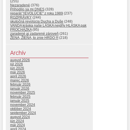
(255)
Nezaradené
(376)
Prihodilo sa mi DNES
(328)
reparát "rEVOLÚCIE" z roku 1989
(237)
ROZPRÁVKY
(244)
skutočná revolúcia Ducha a Duše
(248)
VANDA kráska naše LÁSKA nejdřív HLÁSKA pak
PROCHÁZKA
(95)
zaradené aj zadarené zároveň
(261)
ŽENA, ŽIEŇA, to znie HRDO !!!
(218)
Archív
august 2026
júl 2026
jún 2026
máj 2026
apríl 2026
marec 2026
február 2026
január 2026
november 2025
február 2025
január 2025
november 2024
október 2024
september 2024
august 2024
jún 2024
máj 2024
apríl 2024