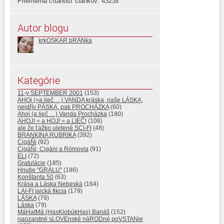
Priemerná čítanosť článkov: 4323x
Autor blogu
krkOSKAR bRÁNka
Kategórie
11-y SEPTEMBER 2001
(153)
AHOj (=a lieč …) VANDA kráska, naše LÁSKA,
nejdřív PÁSKA, pak PROCHÁZKA
(60)
Ahoj (a lieč …) Vanda Procházka
(180)
AHOJ! = a HOJ! = a LIEČ!
(108)
ale že ťažko uletené SCI-FI
(48)
BRANKINA RUBRIKA
(392)
CigáŇi
(92)
CigáŇi, Cigáni a Rómovia
(91)
ELI
(72)
Gratulácie
(185)
Hnutie "GRÁLU"
(186)
Konštanta 50
(63)
Krása a Láska Nebeská
(164)
LAI-FI laická fikcia
(179)
LÁSKA
(79)
Láska
(79)
MáHatMá (HasKlobúkHas) Banáš
(152)
naozajstné sLOVEnské náRODné poVSTANie