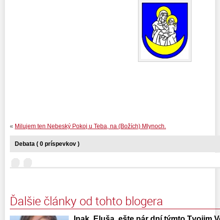
«
Milujem ten Nebeský Pokoj u Teba, na (Božích) Mlynoch.
Debata ( 0 príspevkov )
Ďalšie články od tohto blogera
Inak, Eluša, ešte pár dní týmto Tvojim