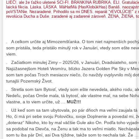
LIEČ!
,
ale že ťažko uletené SCI-FI
,
BRANKINA RUBRIKA
,
ELI
,
Gratuláci
laická fikcia
,
Láska
,
LÁSKA
,
MáHatMá (HasKlobúkHas) Banáš
,
naozajs
poVSTANie
,
Nezaradené
,
Prihodilo sa mi DNES
,
reparát "rEVOLÚCIE" z 
revolúcia Ducha a Duše
,
zaradené aj zadarené zároveň
,
ŽENA, ŽIEŇA, to
. A celkom určite aj Mimozemšťanka. O tom niet najmenších pochý
som pristála, teda pristálo minulý rok v Januári, vtedy som ešte n
viem.
. Začiatkom minulej Zimy – 2025/26, v Januári, Dvadsiateho, som 
Najúžasnejšom Hoteli Vesmíru, blízko Jazera Golden Pie Sky v Mest
som tam počas Troch mesiacov niečo, čo navždy ovplyvnilo môj dot
tunajší Pozemský Život.
. Stretla som tam Bytosť, vtedy som ešte nevedela, akého rodu, al
Nedeľu, počas Omše mala, tá bytosť, ale vlastne mal, na sebe Nohav
vlastne, a to viem určite, už …
MUŽ!!!
. Už keď som sa tam ubytovala, po pár dňoch ma veľmi zaujala tá 
Ho, či má pri sebe svoju Polovičku, svoje Doplnenie a povedal mi, ž
„doteraz“ Nikoho, kto by mal väčšie Gule ako On. Podľa toho vyjadre
sa podobal na Dievča, na Ženu a tak ma to veľmi miatlo. Nechápala 
som tu iba pár Dní, asi Dva týždne, takže som to nechala tak. Že …