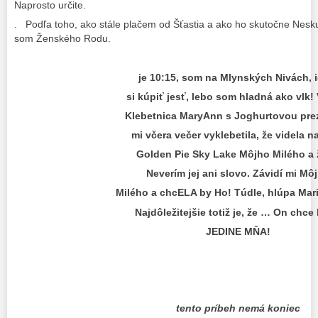
Naprosto určite.
. Podľa toho, ako stále plačem od Šťastia a ako ho skutočne Nesku
som Ženského Rodu.
je 10:15, som na Mlynských Nivách, 
si kúpiť jesť, lebo som hladná ako vlk! 
Klebetnica MaryAnn s Joghurtovou pr
mi včera večer vyklebetila, že videla na
Golden
Pie Sky Lake Môjho Milého a
Neverím jej ani slovo. Závidí mi Mô
Milého a chcELA by Ho! Túdle, hlúpa Mar
Najdôležitejšie totiž je, že … On chce
JEDINE MŇA!
tento príbeh nemá koniec