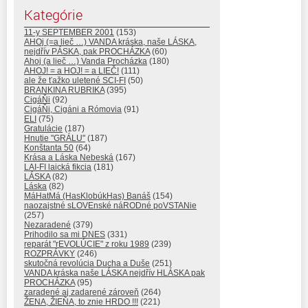
Kategórie
11-y SEPTEMBER 2001
(153)
AHOj (=a lieč …) VANDA kráska, naše LÁSKA,
nejdřív PÁSKA, pak PROCHÁZKA
(60)
Ahoj (a lieč …) Vanda Procházka
(180)
AHOJ! = a HOJ! = a LIEČ!
(111)
ale že ťažko uletené SCI-FI
(50)
BRANKINA RUBRIKA
(395)
CigáŇi
(92)
CigáŇi, Cigáni a Rómovia
(91)
ELI
(75)
Gratulácie
(187)
Hnutie "GRÁLU"
(187)
Konštanta 50
(64)
Krása a Láska Nebeská
(167)
LAI-FI laická fikcia
(181)
LÁSKA
(82)
Láska
(82)
MáHatMá (HasKlobúkHas) Banáš
(154)
naozajstné sLOVEnské náRODné poVSTANie
(257)
Nezaradené
(379)
Prihodilo sa mi DNES
(331)
reparát "rEVOLÚCIE" z roku 1989
(239)
ROZPRÁVKY
(246)
skutočná revolúcia Ducha a Duše
(251)
VANDA kráska naše LÁSKA nejdřív HLÁSKA pak
PROCHÁZKA
(95)
zaradené aj zadarené zároveň
(264)
ŽENA, ŽIEŇA, to znie HRDO !!!
(221)