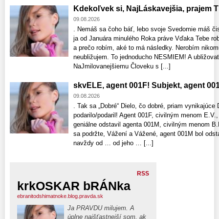
Kdekoľvek si, NajLáskavejšia, prajem Ti
09.08.2026
. Nemáš sa čoho báť, lebo svoje Svedomie máš čist
ja od Januára minulého Roka práve Vďaka Tebe ro
a prečo robím, aké to má následky. Nerobím nikom
neubližujem. To jednoducho NESMIEM! A ubližovať,
NaJmilovanejšiemu Človeku s [...]
skvELE, agent 001F! Subjekt, agent 0
09.08.2026
. Tak sa „Dobré“ Dielo, čo dobré, priam vynikajúc
podarilo/podaril! Agent 001F, civilným menom E.V., 
geniálne odstavil agenta 001M, civilným menom B.K.
sa podržte, Vážení a Vážené, agent 001M bol odst
navždy od … od jeho … [...]
RSS
krkOSKAR bRÁNka
ebranitodshimatnoke.blog.pravda.sk
Ja PRAVDU milujem. A
úplne najšťastnejší som, ak