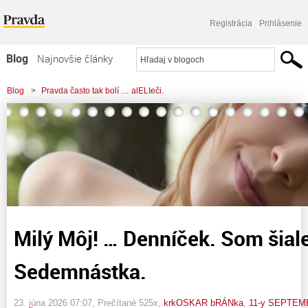
Registrácia
Prihlásenie
Blog
Najnovšie články
Najčítanejšie články
Blog
>
Pravda často tak bolí … alELIeči.
Najkomentovanejšie články
>
Milý Môj! … Denníček. Som šialená Sedemnástka.
Zoznam blogov
Komerčné blogy
Milý Môj! … Denníček. Som šial
Sedemnástka.
23. júna 2026 07:07
, Prečítané 525x,
krkOSKAR bRÁNka
,
11-y SEPTEM