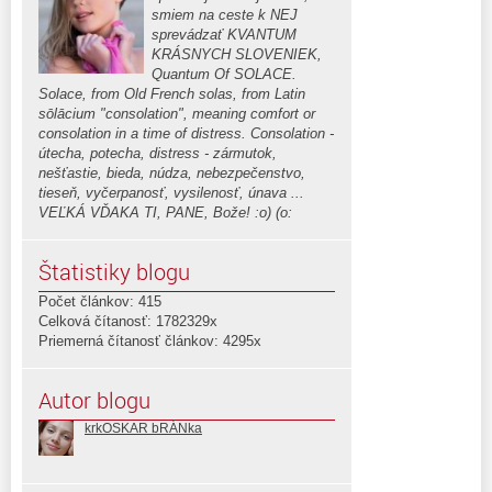
smiem na ceste k NEJ
sprevádzať KVANTUM
KRÁSNYCH SLOVENIEK,
Quantum Of SOLACE.
Solace, from Old French solas, from Latin
sōlācium "consolation", meaning comfort or
consolation in a time of distress. Consolation -
útecha, potecha, distress - zármutok,
nešťastie, bieda, núdza, nebezpečenstvo,
tieseň, vyčerpanosť, vysilenosť, únava ...
VEĽKÁ VĎAKA TI, PANE, Bože! :o) (o:
Štatistiky blogu
Počet článkov: 415
Celková čítanosť: 1782329x
Priemerná čítanosť článkov: 4295x
Autor blogu
krkOSKAR bRÁNka