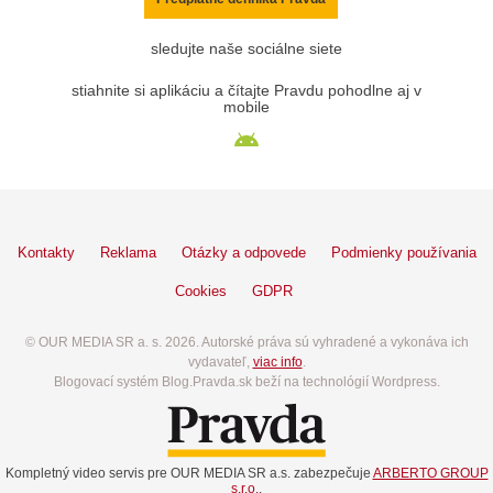
sledujte naše sociálne siete
stiahnite si aplikáciu a čítajte Pravdu pohodlne aj v
mobile
Kontakty
Reklama
Otázky a odpovede
Podmienky používania
Cookies
GDPR
© OUR MEDIA SR a. s. 2026. Autorské práva sú vyhradené a vykonáva ich
vydavateľ,
viac info
.
Blogovací systém Blog.Pravda.sk beží na technológií Wordpress.
Kompletný video servis pre OUR MEDIA SR a.s. zabezpečuje
ARBERTO GROUP
s.r.o.
.