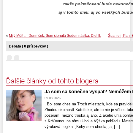
takže pokračovaní bude nekoneč
aj v tomto dieli, aj vo všetkých budú
«
Milý Môj! … Denníček. Som šibnutá Sedemnástka. Diel II.
Španieli, Pani E
Debata ( 0 príspevkov )
Ďalšie články od tohto blogera
Ja som sa konečne vyspal? Nemôžem to
09.08.2026
. Bol som dnes na Troch miestach, kde sa pravide
Zhodou okolností Katolícke, ale to nie je vôbec tak
pozerám, možno troška aj áno. Z akého uhla pohľad
s Kráľovnou na tému Uhol a Výška pohľadu. Matema
výroková Logika. „Keby som chcela, ja, [...]